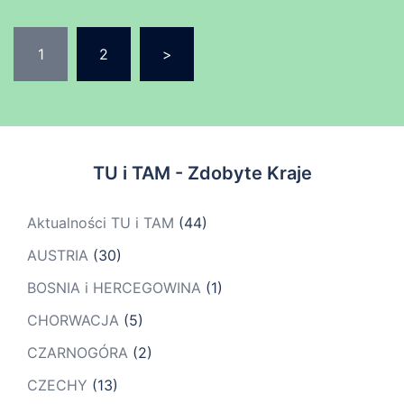
Stronicowanie
1
2
>
wpisów
TU i TAM - Zdobyte Kraje
Aktualności TU i TAM
(44)
AUSTRIA
(30)
BOSNIA i HERCEGOWINA
(1)
CHORWACJA
(5)
CZARNOGÓRA
(2)
CZECHY
(13)