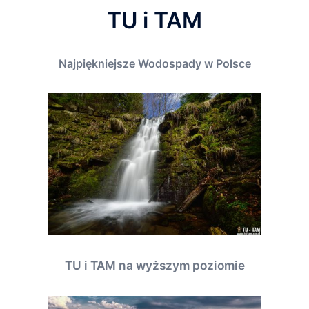
TU i TAM
Najpiękniejsze Wodospady w Polsce
TU i TAM na wyższym poziomie