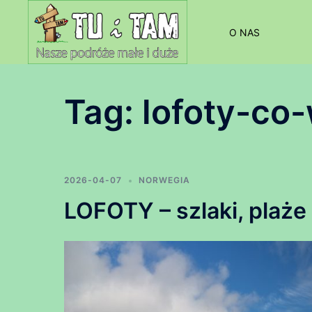
Przejdź
do
O NAS
treści
Tag:
lofoty-co
2026-04-07
NORWEGIA
LOFOTY – szlaki, plaże