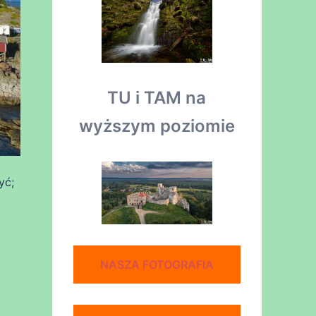
TU i TAM na
wyższym poziomie
yć;
NASZA FOTOGRAFIA