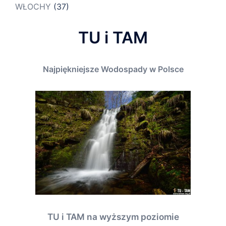
WŁOCHY
(37)
TU i TAM
Najpiękniejsze Wodospady w Polsce
TU i TAM na wyższym poziomie