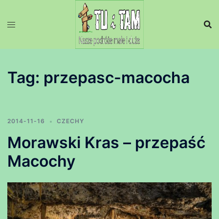
Przejdź
do
treści
Tag:
przepasc-macocha
2014-11-16
CZECHY
Morawski Kras – przepaść
Macochy