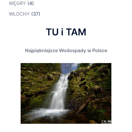
WĘGRY
(4)
WŁOCHY
(37)
TU i TAM
Najpiękniejsze Wodospady w Polsce