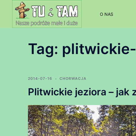
Przejdź
do
O NAS
treści
Tag:
plitwickie
2014-07-16
CHORWACJA
Plitwickie jeziora – jak