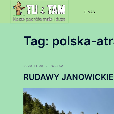
Przejdź
do
O NAS
treści
Tag:
polska-at
2020-11-28
POLSKA
RUDAWY JANOWICKIE – 