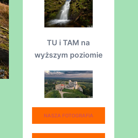
TU i TAM na
wyższym poziomie
NASZA FOTOGRAFIA