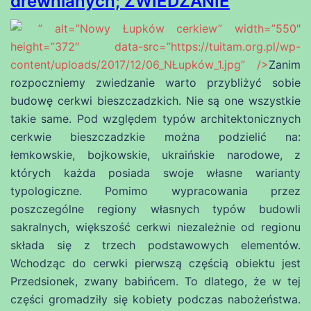
drewnianych; ZWIEDZANIE
” alt=”Nowy Łupków cerkiew” width=”550″
height=”372″ data-src=”https://tuitam.org.pl/wp-
content/uploads/2017/12/06_NŁupków_1.jpg” />
Zanim
rozpoczniemy zwiedzanie warto przybliżyć sobie
budowę cerkwi bieszczadzkich. Nie są one wszystkie
takie same. Pod względem typów architektonicznych
cerkwie bieszczadzkie można podzielić na:
łemkowskie, bojkowskie, ukraińskie narodowe, z
których każda posiada swoje własne warianty
typologiczne. Pomimo wypracowania przez
poszczególne regiony własnych typów budowli
sakralnych, większość cerkwi niezależnie od regionu
składa się z trzech podstawowych elementów.
Wchodząc do cerwki pierwszą częścią obiektu jest
Przedsionek, zwany babińcem. To dlatego, że w tej
części gromadziły się kobiety podczas nabożeństwa.