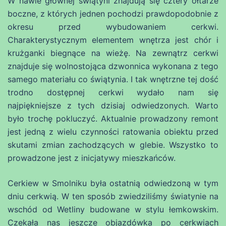
W nawie głównej świątyni znajdują się cztery ołtarze
boczne, z których jednen pochodzi prawdopodobnie z
okresu przed wybudowaniem cerkwi.
Charakterystycznym elementem wnętrza jest chór i
krużganki biegnące na wieżę. Na zewnątrz cerkwi
znajduje się wolnostojąca dzwonnica wykonana z tego
samego materiału co świątynia. I tak wnętrzne tej dość
trodno dostępnej cerkwi wydało nam się
najpiękniejsze z tych dzisiaj odwiedzonych. Warto
było trochę pokluczyć. Aktualnie prowadzony remont
jest jedną z wielu czynności ratowania obiektu przed
skutami zmian zachodzących w glebie. Wszystko to
prowadzone jest z inicjatywy mieszkańców.
Cerkiew w Smolniku była ostatnią odwiedzoną w tym
dniu cerkwią. W ten sposób zwiedziliśmy światynie na
wschód od Wetliny budowane w stylu łemkowskim.
Czekała nas jeszcze objazdówka po cerkwiach