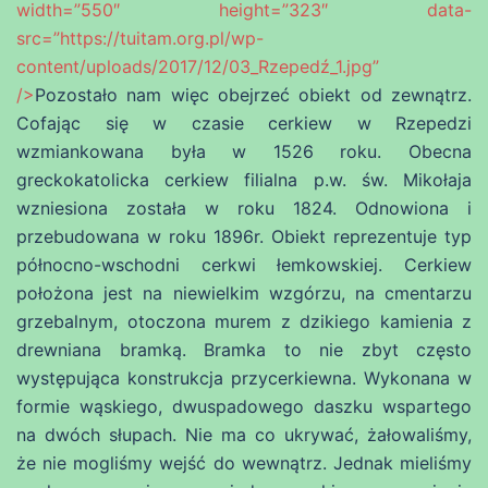
width=”550″ height=”323″ data-
src=”https://tuitam.org.pl/wp-
content/uploads/2017/12/03_Rzepedź_1.jpg”
/>
Pozostało nam więc obejrzeć obiekt od zewnątrz.
Cofając się w czasie cerkiew w Rzepedzi
wzmiankowana była w 1526 roku. Obecna
greckokatolicka cerkiew filialna p.w. św. Mikołaja
wzniesiona została w roku 1824. Odnowiona i
przebudowana w roku 1896r. Obiekt reprezentuje typ
północno-wschodni cerkwi łemkowskiej. Cerkiew
położona jest na niewielkim wzgórzu, na cmentarzu
grzebalnym, otoczona murem z dzikiego kamienia z
drewniana bramką. Bramka to nie zbyt często
występująca konstrukcja przycerkiewna. Wykonana w
formie wąskiego, dwuspadowego daszku wspartego
na dwóch słupach. Nie ma co ukrywać, żałowaliśmy,
że nie mogliśmy wejść do wewnątrz. Jednak mieliśmy