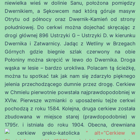
niewielka wieś w dolinie Sanu, położona pomiędzy
Dwernikiem, a Sękowcem nad którą góruje masyw
Otrytu od północy oraz Dwernik-Kamień od strony
południowej. Do cerkwi można dojechać skręcając z
drogi głównej 896 Ustrzyki G – Ustrzyki D. w kierunku
Dwernika i Zatwarnicy. Jadąc z Wetliny w Brzegach
Górnych gdzie biegnie szlak czerwony na obie
Połoniny można skręcić w lewo do Dwernika. Droga
wąska w lesie – bardzo urokliwa. Polacam tą ścieżkę,
można tu spotkać tak jak nam się zdarzyło pięknego
jelenia przechodzącego dumnie przez drogę. Cerkiew
w Chmielu pierwotnie powstała najprawdopodobniej w
XVIw. Pierwsze wzmianki o uposażeniu tejże cerkwi
pochodzą z roku
1584
. Kolejna, druga cerkiew została
zbudowana w miejsce starej (prawdopodobnie) w
1795r
. i istniała do roku 1904. Obecna, drewniana
cerkiew greko-katolicka
” alt=”Cerkiew w