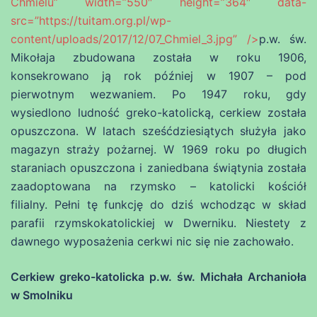
Chmielu” width=”550″ height=”364″ data-
src=”https://tuitam.org.pl/wp-
content/uploads/2017/12/07_Chmiel_3.jpg” />
p.w. św.
Mikołaja zbudowana została w roku
1906
,
konsekrowano ją rok później w
1907
– pod
pierwotnym wezwaniem. Po 1947 roku, gdy
wysiedlono ludność greko-katolicką, cerkiew została
opuszczona. W latach sześćdziesiątych służyła jako
magazyn straży pożarnej. W 1969 roku po długich
staraniach opuszczona i zaniedbana świątynia została
zaadoptowana na rzymsko – katolicki kościół
filialny. Pełni tę funkcję do dziś wchodząc w skład
parafii rzymskokatolickiej w Dwerniku. Niestety z
dawnego wyposażenia cerkwi nic się nie zachowało.
Cerkiew greko-katolicka p.w. św. Michała Archanioła
w Smolniku