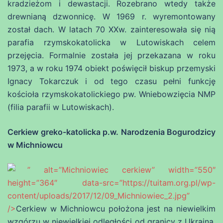
kradzieżom i dewastacji. Rozebrano wtedy także
drewnianą dzwonnicę. W 1969 r. wyremontowany
został dach. W latach 70 XXw. zainteresowała się nią
parafia rzymskokatolicka w Lutowiskach celem
przejęcia. Formalnie została jej przekazana w roku
1973, a w roku 1974 obiekt poświęcił biskup przemyski
Ignacy Tokarczuk i od tego czasu pełni funkcję
kościoła rzymskokatolickiego pw. Wniebowzięcia NMP
(filia parafii w Lutowiskach).
Cerkiew greko-katolicka p.w. Narodzenia Bogurodzicy
w Michniowcu
” alt=”Michniowiec cerkiew” width=”550″
height=”364″ data-src=”https://tuitam.org.pl/wp-
content/uploads/2017/12/09_Michniowiec_2.jpg”
/>
Cerkiew w Michniowcu położona jest na niewielkim
wzgórzu w niewielkiej odległości od granicy z Ukrainą.