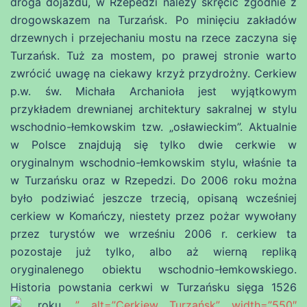
droga dojazdu, w Rzepedzi należy skręcić zgodnie z
drogowskazem na Turzańsk. Po minięciu zakładów
drzewnych i przejechaniu mostu na rzece zaczyna się
Turzańsk. Tuż za mostem, po prawej stronie warto
zwrócić uwagę na ciekawy krzyż przydrożny. Cerkiew
p.w. św. Michała Archanioła jest wyjątkowym
przykładem drewnianej architektury sakralnej w stylu
wschodnio-łemkowskim tzw. „osławieckim”. Aktualnie
w Polsce znajdują się tylko dwie cerkwie w
oryginalnym wschodnio-łemkowskim stylu, właśnie ta
w Turzańsku oraz w Rzepedzi. Do 2006 roku można
było podziwiać jeszcze trzecią, opisaną wcześniej
cerkiew w Komańczy, niestety przez pożar wywołany
przez turystów we wrześniu 2006 r. cerkiew ta
pozostaje już tylko, albo aż wierną repliką
oryginalenego obiektu wschodnio-łemkowskiego.
Historia powstania cerkwi w Turzańsku sięga 1526
roku.
” alt=”Cerkiew Turzańsk” width=”550″