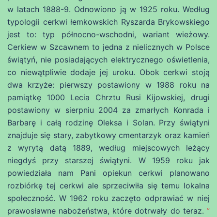
w latach 1888-9. Odnowiono ją w 1925 roku. Według
typologii cerkwi łemkowskich Ryszarda Brykowskiego
jest to: typ północno-wschodni, wariant wieżowy.
Cerkiew w Szcawnem to jedna z nielicznych w Polsce
świątyń, nie posiadających elektrycznego oświetlenia,
co niewątpliwie dodaje jej uroku. Obok cerkwi stoją
dwa krzyże: pierwszy postawiony w 1988 roku na
pamiątkę 1000 Lecia Chrztu Rusi Kijowskiej, drugi
postawiony w sierpniu 2004 za zmarłych Konrada i
Barbarę i całą rodzinę Oleksa i Solan. Przy świątyni
znajduje się stary, zabytkowy cmentarzyk oraz kamień
z wyrytą datą 1889, według miejscowych leżący
niegdyś przy starszej świątyni. W 1959 roku jak
powiedziała nam Pani opiekun cerkwi planowano
rozbiórkę tej cerkwi ale sprzeciwiła się temu lokalna
społeczność. W 1962 roku zaczęto odprawiać w niej
prawosławne nabożeństwa, które dotrwały do teraz.
”