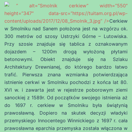
” alt=”Smolnik cerkiew” width=”550″
height=”347″ data-src=”https://tuitam.org.pl/wp-
content/uploads/2017/12/08_Smolnik_3.jpg” />
Cerkiew
w Smolniku nad Sanem położona jest na wzgórzu ok.
300 metrów od szosy Ustrzyki Górne – Lutowiska.
Przy szosie znajduje się tablica z oznakowanym
dojazdem – 1200m drogą wyłożoną płytami
betonowymi. Obiekt znajduje się na Szlaku
Architektury Drewnianej, do którego bardzo łatwo
trafić. Pierwsza znana wzmianka potwierdzająca
istnienie cerkwi w Smolniku pochodzi z końca lat 80.
XVI w. i zawarta jest w rejestrze poborowym ziemi
sanockiej z 1589r. Od początków swojego istnienia aż
do 1697 r. cerkiew w Smolniku była świątynią
prawosławną. Dopiero na skutek decyzji władyki
przemyskiego Innocentego Winnickiego z 1697 r. cała
prawosławna eparchia przemyska została włączona w