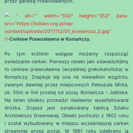
przez garstkę Prawosławnych.
” alt=”” width=”550″ height=”353″ data-
src=”https://tuitam.org.pl/wp-
content/uploads/2017/12/01_komańcza_2.jpg”
/>
Cerkiew Prawosławna w Komańczy.
Po tym krótkim wstępie możemy rozpocząć
zwiedzanie cerkwi. Pierwszy obiekt jaki odwiedziliśmy
to cerkiew prawosławna (wcześniej grekokatolicka) w
Komańczy. Znajduje się ona na niewielkim wzgórzu,
zwanym dawniej przez miejscowych Pełeszuła Mirka,
ok. 50m w linii prostej od szosy Komańcza – Jaśliska.
Na teren obiektu prowadzi niedawno wyasfaltowana
dróżka. Dojazd jest oznakowany tablicą Szlaku
Architektury Drewnianej. Obiekt pochodzi z 1802 roku
i został wybudowany w miejscu wcześniejszej cerkwi
strawionej przez pożar. W 1961 roku odebrano ją