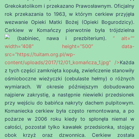
Grekokatolikom i przekazano Prawosławnym. Oficjalny
rok przekazania to 1963, w którym cerkiew przyjęła
wezwanie Opieki Matki Bożej (Opieki Bogurodzicy).
Cerkiew w Komańczy pierwotnie była trójdzielna
(babiniec, nawa i prezbiterium).
” alt=””
width=”408″ height=”500″ data-
src=”https://tuitam.org.pl/wp-
content/uploads/2017/12/01_komańcza_1.jpg” />
Każda
z tych części zamknięta kopułą, zwieńczenie stanowiły
ośmioboczne wieżyczki (cebulaste hełmy) o różnych
wymiarach. W okresie późniejszym dobudowano
najpierw zakrystię, a następnie niewielki przedsionek
przy wejściu do babińca nakryty dachem pulpitowym.
Komaniecka cerkiew była często remontowana, a po
pożarze w 2006 roku kiedy to spłonęła niemal w
całości, pozostał tylko kawałek przedsionka, stojący
obok krzyż oraz dzwonnica. Cerkiew została