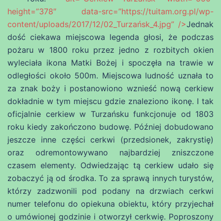
height=”378″ data-src=”https://tuitam.org.pl/wp-
content/uploads/2017/12/02_Turzańsk_4.jpg” />
Jednak
dość ciekawa miejscowa legenda głosi, że podczas
pożaru w 1800 roku przez jedno z rozbitych okien
wyleciała ikona Matki Bożej i spoczęła na trawie w
odległości około 500m. Miejscowa ludność uznała to
za znak boży i postanowiono wznieść nową cerkiew
dokładnie w tym miejscu gdzie znaleziono ikonę. I tak
oficjalnie cerkiew w Turzańsku funkcjonuje od 1803
roku kiedy zakończono budowę. Później dobudowano
jeszcze inne części cerkwi (przedsionek, zakrystię)
oraz odremontowywano najbardziej zniszczone
czasem elementy. Odwiedzając tą cerkiew udało się
zobaczyć ją od środka. To za sprawą innych turystów,
którzy zadzwonili pod podany na drzwiach cerkwi
numer telefonu do opiekuna obiektu, który przyjechał
o umówionej godzinie i otworzył cerkwię. Poproszony