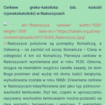
Cerkiew greko-katolicka (ob. kościół
rzymskokatolicki) w Radoszycach
” alt=”Radoszyce cerkiew” width=”550″
height=”309″ data-src=”https://tuitam.org.pl/wp-
content/uploads/2017/12/05_Radoszyce_1.jpg”
/>
Radoszyce położone są pomiędzy Komańczą, a
Osławicą – na zachód od szosy Komańcza – Cisna w
odległości 4 km od Komańczy. Pierwsza cerkiew w
Radoszycach wymieniana jest w roku 1530. Obecna,
stojąca na niewielkim wzgórzu (wedle zasady, że dom
Boga powinien stać wyżej niż domy ludzi) świątynia,
wybudowana została w roku 1868r. Drewniana cerkiew
w Radoszycach klasyfikowana jest jako typ północno-
wschodni łemkowski. Styl ten, często w uproszczeniu
nazywany wschodnio łemkowskim można podzielić na
dwa warianty: bezwieżowy i wieżowy. Z wariantem