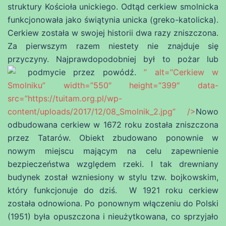
struktury Kościoła unickiego. Odtąd cerkiew smolnicka
funkcjonowała jako świątynia unicka (greko-katolicka).
Cerkiew została w swojej historii dwa razy zniszczona.
Za pierwszym razem niestety nie znajduje się
przyczyny. Najprawdopodobniej był to pożar lub
podmycie przez powódź.
” alt=”Cerkiew w
Smolniku” width=”550″ height=”399″ data-
src=”https://tuitam.org.pl/wp-
content/uploads/2017/12/08_Smolnik_2.jpg” />
Nowo
odbudowana cerkiew w 1672 roku została zniszczona
przez Tatarów. Obiekt zbudowano ponownie w
nowym miejscu mającym na celu zapewnienie
bezpieczeństwa względem rzeki. I tak drewniany
budynek został wzniesiony w stylu tzw. bojkowskim,
który funkcjonuje do dziś. W 1921 roku cerkiew
została odnowiona. Po ponownym włączeniu do Polski
(1951) była opuszczona i nieużytkowana, co sprzyjało