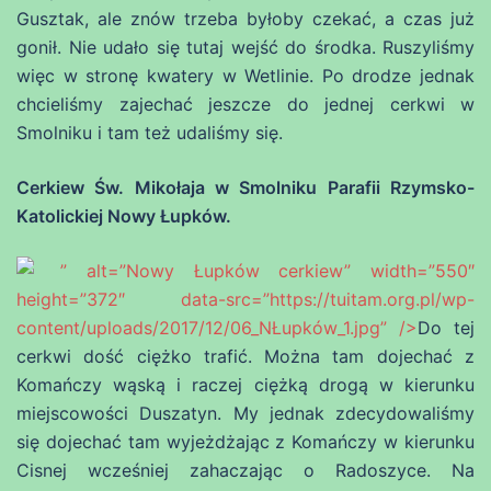
Gusztak, ale znów trzeba byłoby czekać, a czas już
gonił. Nie udało się tutaj wejść do środka. Ruszyliśmy
więc w stronę kwatery w Wetlinie. Po drodze jednak
chcieliśmy zajechać jeszcze do jednej cerkwi w
Smolniku i tam też udaliśmy się.
Cerkiew Św. Mikołaja w Smolniku Parafii Rzymsko-
Katolickiej Nowy Łupków.
” alt=”Nowy Łupków cerkiew” width=”550″
height=”372″ data-src=”https://tuitam.org.pl/wp-
content/uploads/2017/12/06_NŁupków_1.jpg” />
Do tej
cerkwi dość ciężko trafić. Można tam dojechać z
Komańczy wąską i raczej ciężką drogą w kierunku
miejscowości Duszatyn. My jednak zdecydowaliśmy
się dojechać tam wyjeżdżając z Komańczy w kierunku
Cisnej wcześniej zahaczając o Radoszyce. Na