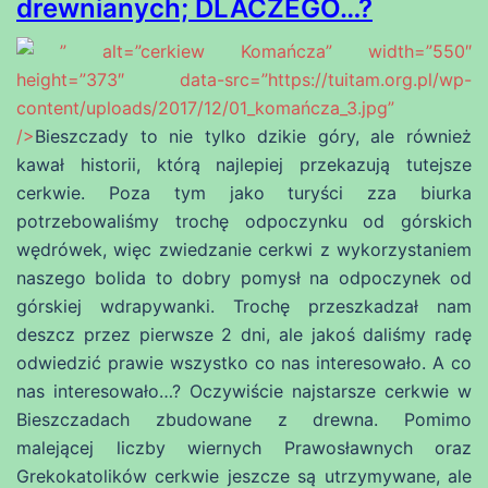
drewnianych; DLACZEGO…?
” alt=”cerkiew Komańcza” width=”550″
height=”373″ data-src=”https://tuitam.org.pl/wp-
content/uploads/2017/12/01_komańcza_3.jpg”
/>
Bieszczady to nie tylko dzikie góry, ale również
kawał historii, którą najlepiej przekazują tutejsze
cerkwie. Poza tym jako turyści zza biurka
potrzebowaliśmy trochę odpoczynku od górskich
wędrówek, więc zwiedzanie cerkwi z wykorzystaniem
naszego bolida to dobry pomysł na odpoczynek od
górskiej wdrapywanki. Trochę przeszkadzał nam
deszcz przez pierwsze 2 dni, ale jakoś daliśmy radę
odwiedzić prawie wszystko co nas interesowało. A co
nas interesowało…? Oczywiście najstarsze cerkwie w
Bieszczadach zbudowane z drewna. Pomimo
malejącej liczby wiernych Prawosławnych oraz
Grekokatolików cerkwie jeszcze są utrzymywane, ale