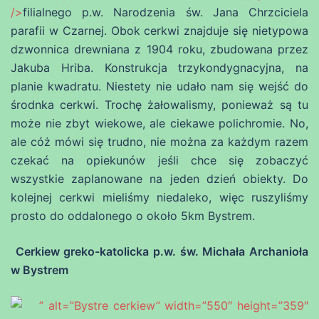
/>
filialnego p.w. Narodzenia św. Jana Chrzciciela
parafii w Czarnej. Obok cerkwi znajduje się nietypowa
dzwonnica drewniana z 1904 roku, zbudowana przez
Jakuba Hriba. Konstrukcja trzykondygnacyjna, na
planie kwadratu. Niestety nie udało nam się wejść do
środnka cerkwi. Trochę żałowalismy, ponieważ są tu
może nie zbyt wiekowe, ale ciekawe polichromie. No,
ale cóż mówi się trudno, nie można za każdym razem
czekać na opiekunów jeśli chce się zobaczyć
wszystkie zaplanowane na jeden dzień obiekty. Do
kolejnej cerkwi mieliśmy niedaleko, więc ruszyliśmy
prosto do oddalonego o około 5km Bystrem.
Cerkiew greko-katolicka p.w. św. Michała Archanioła
w Bystrem
” alt=”Bystre cerkiew” width=”550″ height=”359″