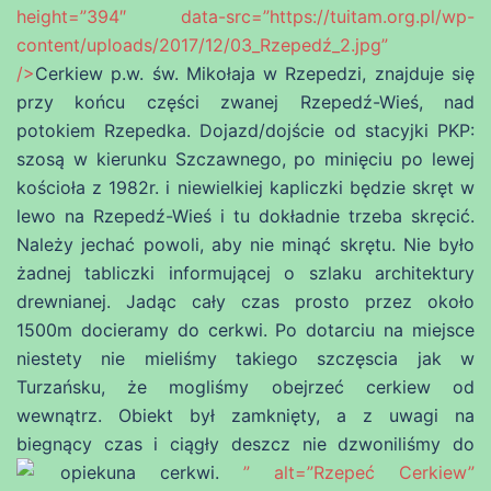
height=”394″ data-src=”https://tuitam.org.pl/wp-
content/uploads/2017/12/03_Rzepedź_2.jpg”
/>
Cerkiew p.w. św. Mikołaja w Rzepedzi, znajduje się
przy końcu części zwanej Rzepedź-Wieś, nad
potokiem Rzepedka. Dojazd/dojście od stacyjki PKP:
szosą w kierunku Szczawnego, po minięciu po lewej
kościoła z 1982r. i niewielkiej kapliczki będzie skręt w
lewo na Rzepedź-Wieś i tu dokładnie trzeba skręcić.
Należy jechać powoli, aby nie minąć skrętu. Nie było
żadnej tabliczki informującej o szlaku architektury
drewnianej. Jadąc cały czas prosto przez około
1500m docieramy do cerkwi. Po dotarciu na miejsce
niestety nie mieliśmy takiego szczęscia jak w
Turzańsku, że mogliśmy obejrzeć cerkiew od
wewnątrz. Obiekt był zamknięty, a z uwagi na
biegnący czas i ciągły deszcz nie dzwoniliśmy do
opiekuna cerkwi.
” alt=”Rzepeć Cerkiew”