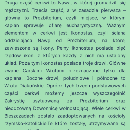
Druga część cerkwi to Nawa, w której gromadzili się
mężczyźni. Trzecia część, a w zasadzie pierwsza –
główna to Prezbiterium, czyli miejsce, w którym
kapłan sprawuje ofiarę eucharystyczną. Ważnym
elementem w cerkwi jest Ikonostas, czyli ściana
oddzielająca Nawę od Prezbiterium, na której
zawieszone są ikony. Pełny Ikonostas posiada pięć
rzędów ikon, z których każdy z nich ma ustalony
układ. Poza tym Ikonostas posiada troje drzwi. Główne
zwane Carskimi Wrotami przeznaczone tylko dla
kapłana. Boczne drzwi, południowe i północne to
Wrota Diakońskie. Oprócz tych trzech podstawowych
części cerkwi możemy jeszcze wyszczególnić
Zakrystię usytuowaną za Prezbiterium oraz
nieodzowną Dzwonnicę wolnostojącą. Wiele cerkwi w
Bieszczadach zostało zaadoptowanych na kościoły
rzymsko-katolickie.Te które zostały, utrzymywane są