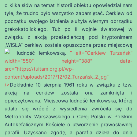
o kilka słów na temat historii obiektu opowiedział nam
tyle, że trudno było wszystko zapamiętać. Cerkiew od
początku swojego istnienia służyła wiernym obrządku
grekokatolickiego. Tuż po II wojnie światowej w
związku z akcją prześedleńczą pod kryptonimem
„WISŁA” cerkiew została opuszczona przez miejscową
ludność łemkowską.
” alt=”Cerkiew Turzańsk”
width=”550″ height=”388″ data-
src=”https://tuitam.org.pl/wp-
content/uploads/2017/12/02_Turzańsk_2.jpg”
/>
Dokładnie 10 sierpnia 1961 roku w związku z tzw.
akcją na cerkiew została ona zamknięta i
opieczętowana. Miejscowa ludność łemkowska, której
udało się wrócić z wysiedlenia zwróciła się do
Metropolity Warszawskiego i Całej Polski w Polskim
Autokefalicznym Kościele o utworzenie prawosławnej
parafii. Uzyskano zgodę, a parafia działa do dnia