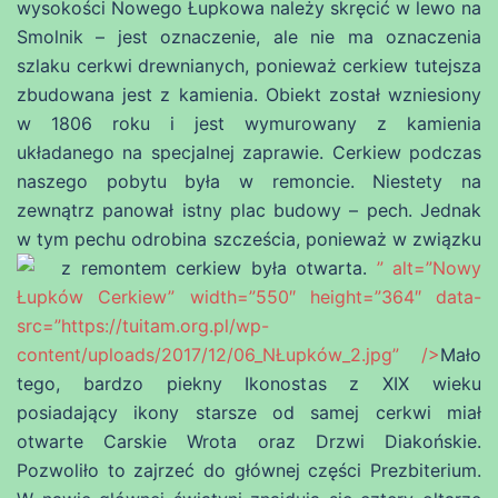
wysokości Nowego Łupkowa należy skręcić w lewo na
Smolnik – jest oznaczenie, ale nie ma oznaczenia
szlaku cerkwi drewnianych, ponieważ cerkiew tutejsza
zbudowana jest z kamienia. Obiekt został wzniesiony
w 1806 roku i jest wymurowany z kamienia
układanego na specjalnej zaprawie. Cerkiew podczas
naszego pobytu była w remoncie. Niestety na
zewnątrz panował istny plac budowy – pech. Jednak
w tym pechu odrobina szcześcia, ponieważ w związku
z remontem cerkiew była otwarta.
” alt=”Nowy
Łupków Cerkiew” width=”550″ height=”364″ data-
src=”https://tuitam.org.pl/wp-
content/uploads/2017/12/06_NŁupków_2.jpg” />
Mało
tego, bardzo piekny Ikonostas z XIX wieku
posiadający ikony starsze od samej cerkwi miał
otwarte Carskie Wrota oraz Drzwi Diakońskie.
Pozwoliło to zajrzeć do głównej części Prezbiterium.