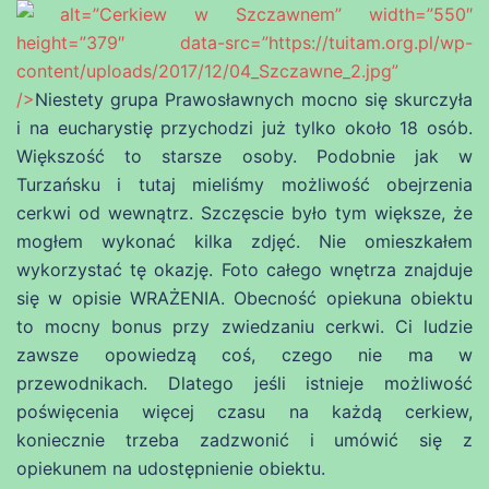
alt=”Cerkiew w Szczawnem” width=”550″
height=”379″ data-src=”https://tuitam.org.pl/wp-
content/uploads/2017/12/04_Szczawne_2.jpg”
/>
Niestety grupa Prawosławnych mocno się skurczyła
i na eucharystię przychodzi już tylko około 18 osób.
Większość to starsze osoby. Podobnie jak w
Turzańsku i tutaj mieliśmy możliwość obejrzenia
cerkwi od wewnątrz. Szczęscie było tym większe, że
mogłem wykonać kilka zdjęć. Nie omieszkałem
wykorzystać tę okazję. Foto całego wnętrza znajduje
się w opisie WRAŻENIA. Obecność opiekuna obiektu
to mocny bonus przy zwiedzaniu cerkwi. Ci ludzie
zawsze opowiedzą coś, czego nie ma w
przewodnikach. Dlatego jeśli istnieje możliwość
poświęcenia więcej czasu na każdą cerkiew,
koniecznie trzeba zadzwonić i umówić się z
opiekunem na udostępnienie obiektu.