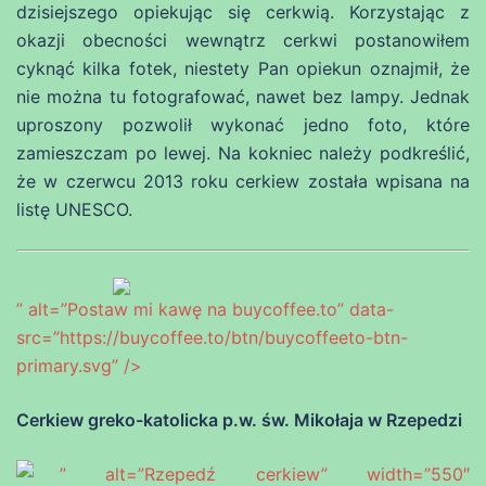
dzisiejszego opiekując się cerkwią. Korzystając z
okazji obecności wewnątrz cerkwi postanowiłem
cyknąć kilka fotek, niestety Pan opiekun oznajmił, że
nie można tu fotografować, nawet bez lampy. Jednak
uproszony pozwolił wykonać jedno foto, które
zamieszczam po lewej. Na kokniec należy podkreślić,
że w czerwcu 2013 roku cerkiew została wpisana na
listę UNESCO.
” alt=”Postaw mi kawę na buycoffee.to” data-
src=”https://buycoffee.to/btn/buycoffeeto-btn-
primary.svg” />
Cerkiew greko-katolicka p.w. św. Mikołaja w Rzepedzi
” alt=”Rzepedź cerkiew” width=”550″