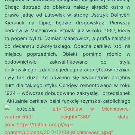
Chcąc dotrzeć do obiektu należy skręcić ostro w
prawo jadąc od Lutowisk w stronę Ustrzyk Dolnych.
Kierunek na Lipie, będzie drogowskaz. Pierwsza
cerkiew w Michniowcu istniała już w roku 1557, kiedy
to popem był tu Damian Mansowicz, a prafia należała
do dekanatu żukotyńskiego. Obecna cerkiew stoi na
miejscu poprzednich. Obiekt pomimo różnic w
budownictwie zakwalifikowano do stylu
bojkowskiego, zdaniem jednego z autorytetów różnice
były tak duże, że powinno się wyodrębnić odrębny
nurt dla takiego stylu. Cerkiew remontowano w roku
1924 – wówczas dobudowano zakrystię i przedsionek
Aktualnie cerkiew pełni funkcję rzymsko-katolickiego
kościoła
” alt=”Cerkiew w Michniowcu”
width=”550″ height=”360″ data-
src=”https://tuitam.org.pl/wp-
content/uploads/2017/12/09_Michniowiec_1.jpg”