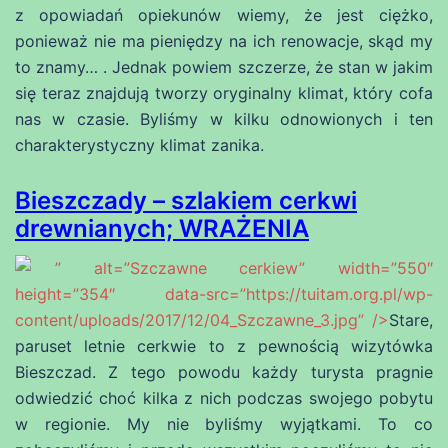
z opowiadań opiekunów wiemy, że jest ciężko,
ponieważ nie ma pieniędzy na ich renowacje, skąd my
to znamy… . Jednak powiem szczerze, że stan w jakim
się teraz znajdują tworzy oryginalny klimat, który cofa
nas w czasie. Byliśmy w kilku odnowionych i ten
charakterystyczny klimat zanika.
Bieszczady – szlakiem cerkwi
drewnianych; WRAŻENIA
” alt=”Szczawne cerkiew” width=”550″
height=”354″ data-src=”https://tuitam.org.pl/wp-
content/uploads/2017/12/04_Szczawne_3.jpg” />
Stare,
paruset letnie cerkwie to z pewnością wizytówka
Bieszczad. Z tego powodu każdy turysta pragnie
odwiedzić choć kilka z nich podczas swojego pobytu
w regionie. My nie byliśmy wyjątkami. To co