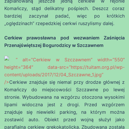
zaplanowaną jeszcze jedną cerkiew w rejonie
Komańczy, stąd delikatny pośpiech. Deszcz coraz
bardziej zaczynał padać, więc po krótkich
„oględzinach” rzepedzkiej cerkwi ruszylismy dalej.
Cerkiew prawosławna pod wezwaniem Zaśnięcia
Przenajświętszej Bogurodzicy w Szczawnem
” alt=”Cerkiew w Szczawnem” width=”550″
height=”364″ data-src=”https://tuitam.org.pl/wp-
content/uploads/2017/12/04_Szczawne_1.jpg”
/>
Cerkiew znajduje się niemal przy drodze głównej z
Komańczy do miejscowości Szczawne po lewej
stronie. Wybudowana na wzgórzu otoczona wysokimi
lipami widoczna jest z drogi. Przed wzgórzem
znajduje się niewielki parking, na którym można
zostawić auto. Obiekt przed wojną służył jako
parafialna cerkiew grekokatolicka. Zbudowana została