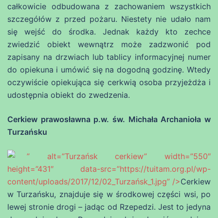
całkowicie odbudowana z zachowaniem wszystkich
szczegółów z przed pożaru. Niestety nie udało nam
się wejść do środka. Jednak każdy kto zechce
zwiedzić obiekt wewnątrz może zadzwonić pod
zapisany na drzwiach lub tablicy informacyjnej numer
do opiekuna i umówić się na dogodną godzinę. Wtedy
oczywiście opiekująca się cerkwią osoba przyjeżdża i
udostępnia obiekt do zwedzenia.
Cerkiew prawosławna p.w. św. Michała Archanioła w
Turzańsku
” alt=”Turzańsk cerkiew” width=”550″
height=”431″ data-src=”https://tuitam.org.pl/wp-
content/uploads/2017/12/02_Turzańsk_1.jpg” />
Cerkiew
w Turzańsku, znajduje się w środkowej części wsi, po
lewej stronie drogi – jadąc od Rzepedzi. Jest to jedyna