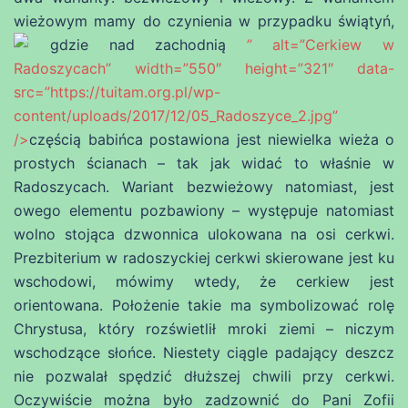
wieżowym mamy do czynienia w przypadku świątyń,
gdzie nad zachodnią
” alt=”Cerkiew w
Radoszycach” width=”550″ height=”321″ data-
src=”https://tuitam.org.pl/wp-
content/uploads/2017/12/05_Radoszyce_2.jpg”
/>
częścią babińca postawiona jest niewielka wieża o
prostych ścianach – tak jak widać to właśnie w
Radoszycach. Wariant bezwieżowy natomiast, jest
owego elementu pozbawiony – występuje natomiast
wolno stojąca dzwonnica ulokowana na osi cerkwi.
Prezbiterium w radoszyckiej cerkwi skierowane jest ku
wschodowi, mówimy wtedy, że cerkiew jest
orientowana. Położenie takie ma symbolizować rolę
Chrystusa, który rozświetlił mroki ziemi – niczym
wschodzące słońce. Niestety ciągle padający deszcz
nie pozwalał spędzić dłuższej chwili przy cerkwi.
Oczywiście można było zadzownić do Pani Zofii