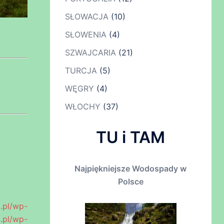
SŁOWACJA
(10)
SŁOWENIA
(4)
SZWAJCARIA
(21)
TURCJA
(5)
WĘGRY
(4)
WŁOCHY
(37)
TU i TAM
Najpiękniejsze Wodospady w
Polsce
pl/wp-
pl/wp-