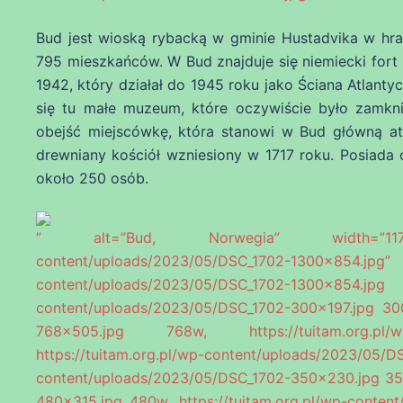
Bud jest wioską rybacką w gminie Hustadvika w hr
795 mieszkańców. W Bud znajduje się niemiecki for
1942, który działał do 1945 roku jako Ściana Atlant
się tu małe muzeum, które oczywiście było zamkni
obejść miejscówkę, która stanowi w Bud główną atr
drewniany kościół wzniesiony w 1717 roku. Posiada o
około 250 osób.
” alt=”Bud, Norwegia” width=”1170″ he
content/uploads/2023/05/DSC_1702-1300×
content/uploads/2023/05/DSC_1702-1
content/uploads/2023/05/DSC_1702-300×197.jpg 300
768×505.jpg 768w, https://tuitam.org.pl/wp
https://tuitam.org.pl/wp-content/uploads/2023
content/uploads/2023/05/DSC_1702-350×230.jpg 350
480×315.jpg 480w, https://tuitam.org.pl/wp-conten