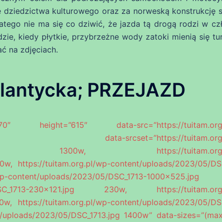
 dziedzictwa kulturowego oraz za norweską konstrukcję st
atego nie ma się co dziwić, że jazda tą drogą rodzi w cz
ie, kiedy płytkie, przybrzeżne wody zatoki mienią się tu
ć na zdjęciach.
lantycka; PRZEJAZD
ight=”615″ data-src=”https://tuitam.org.p
683.jpg” data-srcset=”https://tuitam.org.
300×683.jpg 1300w, https://tuitam.org.p
w, https://tuitam.org.pl/wp-content/uploads/2023/05/DS
-content/uploads/2023/05/DSC_1713-1000×525.jpg 
/05/DSC_1713-230×121.jpg 230w, https://tuitam.org
w, https://tuitam.org.pl/wp-content/uploads/2023/05/DS
t/uploads/2023/05/DSC_1713.jpg 1400w” data-sizes=”(max