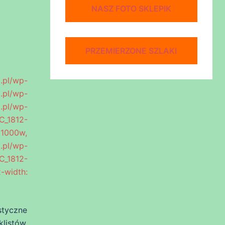
NASZ FOTO SKLEPIK
PRZEMIERZONE SZLAKI
pl/wp-
pl/wp-
l/wp-
C_1812-
1000w,
.pl/wp-
C_1812-
-width:
styczne
listów.