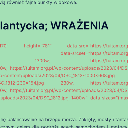
wią również fajne punkty widokowe.
lantycka; WRAŻENIA
height=”781″ data-src=”https://tuitam.org.
868.jpg” data-srcset=”https://tuitam.org.
300×868.jpg 1300w, https://tuitam.org.p
w, https://tuitam.org.pl/wp-content/uploads/2023/04/DS
-content/uploads/2023/04/DSC_1812-1000×668.jpg 
/04/DSC_1812-230×154.jpg 230w, https://tuitam.org
w, https://tuitam.org.pl/wp-content/uploads/2023/04/DS
t/uploads/2023/04/DSC_1812.jpg 1400w” data-sizes=”(max
hę balansowanie na brzegu morza. Zakręty, mosty i fanta
stycznym celem dla podróżujących samochodem i motocyk