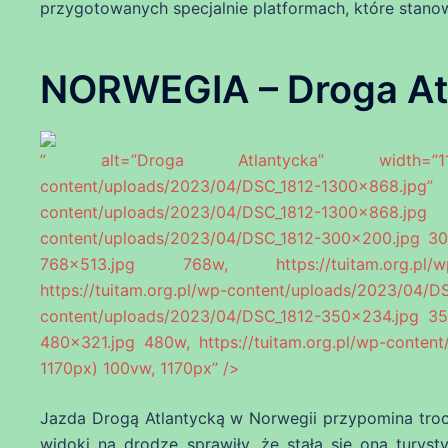
przygotowanych specjalnie platformach, które stano
NORWEGIA – Droga At
” alt=”Droga Atlantycka” width=”1170″ 
content/uploads/2023/04/DSC_1812-1300×
content/uploads/2023/04/DSC_1812-1
content/uploads/2023/04/DSC_1812-300×200.jpg 300
768×513.jpg 768w, https://tuitam.org.pl/wp
https://tuitam.org.pl/wp-content/uploads/2023
content/uploads/2023/04/DSC_1812-350×234.jpg 350
480×321.jpg 480w, https://tuitam.org.pl/wp-conten
1170px) 100vw, 1170px” />
Jazda Drogą Atlantycką w Norwegii przypomina troc
widoki na drodze sprawiły, że stała się ona tury