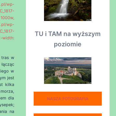
l/wp-
C_1817-
1000w,
.pl/wp-
C_1817-
TU i TAM na wyższym
-width:
poziomie
 tras w
 łącząc
kiego w
ym jest
t kilka
 morza,
tem dla
NASZA FOTOGRAFIA
ysepek;
ania na