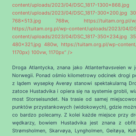
content/uploads/2023/04/DSC_1817-1
content/uploads/2023/04/DSC_1817-300×200.jpg 300
768×513.jpg 768w, https://tuitam.org.pl/wp
https://tuitam.org.pl/wp-content/uploads/2023
content/uploads/2023/04/DSC_1817-350×234.jpg 350
480×321.jpg 480w, https://tuitam.org.pl/wp-conten
1170px) 100vw, 1170px” />
Droga Atlantycka, znana jako Atlanterhavsveien w 
Norwegii. Ponad ośmio kilometrowy odcinek drogi p
z lądem wysepkę Averøy stanowi spektakularną Dr
zatoce Hustadvika i opiera się na systemie grobli, 
most Storseisundet. Na trasie od samej miejscowo
punktów przystankowych (widokowych), gdzie możn
co bardzo polecamy. Z kolei każde miejsce przy d
wędkarzy, bowiem Hustadvika jest znana z obfit
Strømsholmen, Skarvøya, Lyngholmen, Geitøya, K