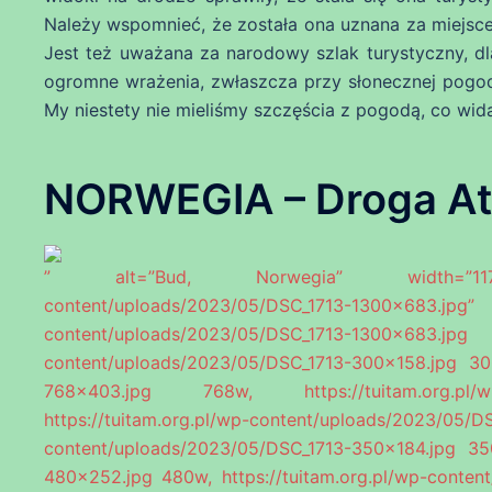
Należy wspomnieć, że została ona uznana za miejsce
Jest też uważana za narodowy szlak turystyczny, dl
ogromne wrażenia, zwłaszcza przy słonecznej pogodz
My niestety nie mieliśmy szczęścia z pogodą, co wida
NORWEGIA – Droga At
” alt=”Bud, Norwegia” width=”1170″ he
content/uploads/2023/05/DSC_1713-1300×
content/uploads/2023/05/DSC_1713-1
content/uploads/2023/05/DSC_1713-300×158.jpg 300
768×403.jpg 768w, https://tuitam.org.pl/wp
https://tuitam.org.pl/wp-content/uploads/2023
content/uploads/2023/05/DSC_1713-350×184.jpg 350
480×252.jpg 480w, https://tuitam.org.pl/wp-conten