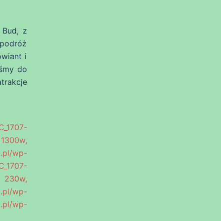
 Bud, z
 podróż
wiant i
iśmy do
trakcje
C_1707-
 1300w,
.pl/wp-
C_1707-
 230w,
.pl/wp-
l/wp-