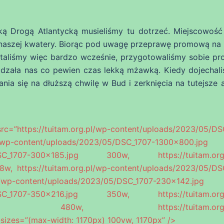
Drogą Atlantycką musieliśmy tu dotrzeć. Miejscowość
 naszej kwatery. Biorąc pod uwagę przeprawę promową na
taliśmy więc bardzo wcześnie, przygotowaliśmy sobie pro
adzała nas co pewien czas lekką mżawką. Kiedy dojechal
nia się na dłuższą chwilę w Bud i zerknięcia na tutejsze a
src=”https://tuitam.org.pl/wp-content/uploads/2023/05/DS
pl/wp-content/uploads/2023/05/DSC_1707-1300×800.jpg
/05/DSC_1707-300×185.jpg 300w, https://tuitam.org
w, https://tuitam.org.pl/wp-content/uploads/2023/05/DS
wp-content/uploads/2023/05/DSC_1707-230×142.jpg
/05/DSC_1707-350×216.jpg 350w, https://tuitam.org
80×296.jpg 480w, https://tuitam.org.p
sizes=”(max-width: 1170px) 100vw, 1170px” />