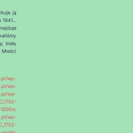
kuje ją
h 1941…
najduje
kaliśmy
, biały
 Mieści
l/wp-
pl/wp-
l/wp-
C_1702-
1000w,
.pl/wp-
C_1702-
-width: