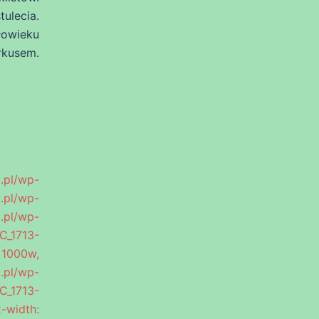
ulecia.
łowieku
rkusem.
l/wp-
pl/wp-
l/wp-
C_1713-
1000w,
.pl/wp-
C_1713-
-width: