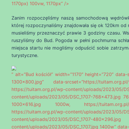
1170px) 100vw, 1170px” />
Zanim rozpoczęliśmy naszą samochodową wędrówką 
której rozpoczynaliśmy znajdowała się ok 120km od
musieliśmy przeznaczyć prawie 3 godziny czasu. Ws
ruszyliśmy do Bud. Pogoda w pełni pochmurna schł
miejsca startu nie mogliśmy odpuścić sobie zatrzyma
turystyczne.
” alt=”Bud kościół” width=”1170″ height=”720″ data-
1300×800.jpg” data-srcset=”https://tuitam.org.
https://tuitam.org.pl/wp-content/uploads/2023
content/uploads/2023/05/DSC_1707-768×473.jpg 768
1000×616.jpg 1000w, https://tuitam.org.pl/
https://tuitam.org.pl/wp-content/uploads/2023
content/uploads/2023/05/DSC_1707-4
content/uploads/2023/05/DSC_1707.jpg 1400w” data-