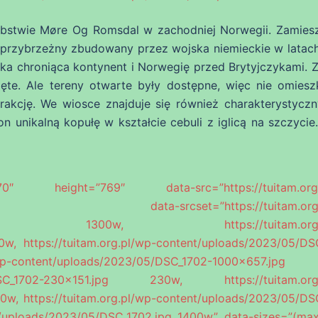
abstwie Møre Og Romsdal w zachodniej Norwegii. Zamiesz
t przybrzeżny zbudowany przez wojska niemieckie w latac
ycka chroniąca kontynent i Norwegię przed Brytyjczykami. Z
ęte. Ale tereny otwarte były dostępne, więc nie omiesz
akcję. We wiosce znajduje się również charakterystyczny
n unikalną kopułę w kształcie cebuli z iglicą na szczycie.
ight=”769″ data-src=”https://tuitam.org.p
854.jpg” data-srcset=”https://tuitam.org.
300×854.jpg 1300w, https://tuitam.org.p
w, https://tuitam.org.pl/wp-content/uploads/2023/05/DS
-content/uploads/2023/05/DSC_1702-1000×657.jpg 
/05/DSC_1702-230×151.jpg 230w, https://tuitam.org
w, https://tuitam.org.pl/wp-content/uploads/2023/05/DS
t/uploads/2023/05/DSC_1702.jpg 1400w” data-sizes=”(max