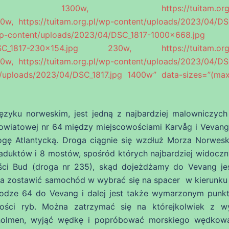
300×868.jpg 1300w, https://tuitam.org.p
w, https://tuitam.org.pl/wp-content/uploads/2023/04/DS
-content/uploads/2023/04/DSC_1817-1000×668.jpg 
/04/DSC_1817-230×154.jpg 230w, https://tuitam.org
w, https://tuitam.org.pl/wp-content/uploads/2023/04/DS
t/uploads/2023/04/DSC_1817.jpg 1400w” data-sizes=”(max
języku norweskim, jest jedną z najbardziej malowniczych
owiatowej nr 64 między miejscowościami Karvåg i Vevang
ogę Atlantycką. Droga ciągnie się wzdłuż Morza Norwes
wiaduktów i 8 mostów, spośród których najbardziej widoczn
ści Bud (droga nr 235), skąd dojeżdżamy do Vevang jes
a zostawić samochód w wybrać się na spacer w kierunku
rodze 64 do Vevang i dalej jest także wymarzonym punk
ości ryb. Można zatrzymać się na którejkolwiek z w
uholmen, wyjąć wędkę i popróbować morskiego wędkow