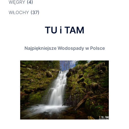
WĘGRY
(4)
WŁOCHY
(37)
TU i TAM
Najpiękniejsze Wodospady w Polsce