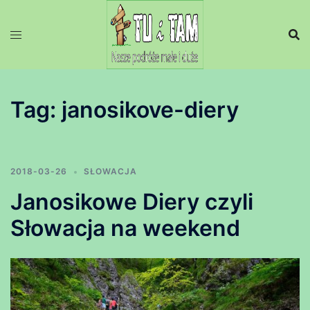
Przejdź
do
treści
Tag:
janosikove-diery
2018-03-26
SŁOWACJA
Janosikowe Diery czyli
Słowacja na weekend