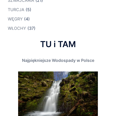
SZWAJCARIA
(21)
TURCJA
(5)
WĘGRY
(4)
WŁOCHY
(37)
TU i TAM
Najpiękniejsze Wodospady w Polsce