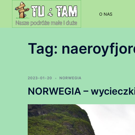
Przejdź
do
O NAS
treści
Tag:
naeroyfjor
2023-01-20
NORWEGIA
NORWEGIA – wycieczki