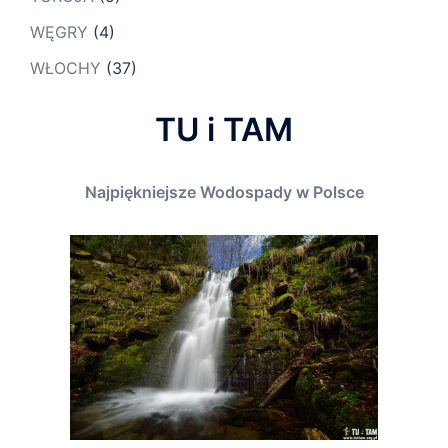
WĘGRY
(4)
WŁOCHY
(37)
TU i TAM
Najpiękniejsze Wodospady w Polsce