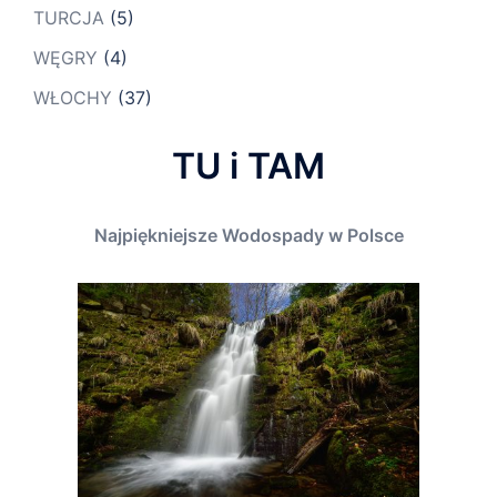
TURCJA
(5)
WĘGRY
(4)
WŁOCHY
(37)
TU i TAM
Najpiękniejsze Wodospady w Polsce