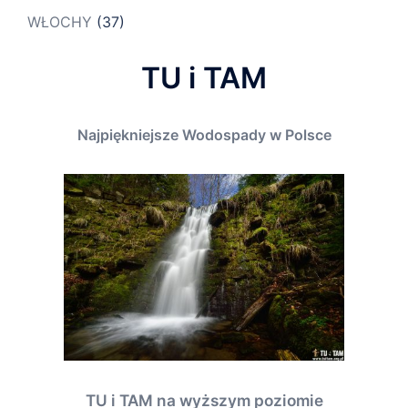
WŁOCHY
(37)
TU i TAM
Najpiękniejsze Wodospady w Polsce
TU i TAM na wyższym poziomie