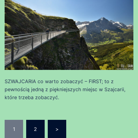
SZWAJCARIA co warto zobaczyć – FIRST; to z
pewnością jedną z piękniejszych miejsc w Szajcarii,
które trzeba zobaczyć.
Stronicowanie
1
2
>
wpisów