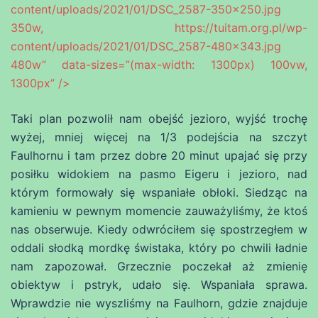
content/uploads/2021/01/DSC_2587-350×250.jpg
350w, https://tuitam.org.pl/wp-
content/uploads/2021/01/DSC_2587-480×343.jpg
480w” data-sizes=”(max-width: 1300px) 100vw,
1300px” />
Taki plan pozwolił nam obejść jezioro, wyjść trochę
wyżej, mniej więcej na 1/3 podejścia na szczyt
Faulhornu i tam przez dobre 20 minut upajać się przy
posiłku widokiem na pasmo Eigeru i jezioro, nad
którym formowały się wspaniałe obłoki. Siedząc na
kamieniu w pewnym momencie zauważyliśmy, że ktoś
nas obserwuje. Kiedy odwróciłem się spostrzegłem w
oddali słodką mordkę świstaka, który po chwili ładnie
nam zapozował. Grzecznie poczekał aż zmienię
obiektyw i pstryk, udało się. Wspaniała sprawa.
Wprawdzie nie wyszliśmy na Faulhorn, gdzie znajduje