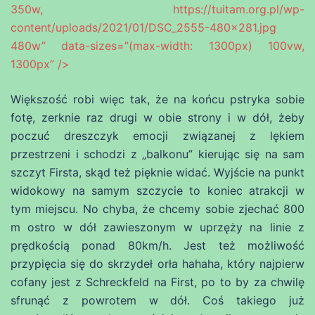
350w, https://tuitam.org.pl/wp-
content/uploads/2021/01/DSC_2555-480×281.jpg
480w” data-sizes=”(max-width: 1300px) 100vw,
1300px” />
Większość robi więc tak, że na końcu pstryka sobie
fotę, zerknie raz drugi w obie strony i w dół, żeby
poczuć dreszczyk emocji związanej z lękiem
przestrzeni i schodzi z „balkonu” kierując się na sam
szczyt Firsta, skąd też pięknie widać. Wyjście na punkt
widokowy na samym szczycie to koniec atrakcji w
tym miejscu. No chyba, że chcemy sobie zjechać 800
m ostro w dół zawieszonym w uprzęży na linie z
prędkością ponad 80km/h. Jest też możliwość
przypięcia się do skrzydeł orła hahaha, który najpierw
cofany jest z Schreckfeld na First, po to by za chwilę
sfrunąć z powrotem w dół. Coś takiego już