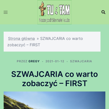
Przejdź
do
treści
Strona główna
»
SZWAJCARIA co warto
zobaczyć – FIRST
PRZEZ
GREGY
2021-01-12
SZWAJCARIA
SZWAJCARIA co warto
zobaczyć – FIRST