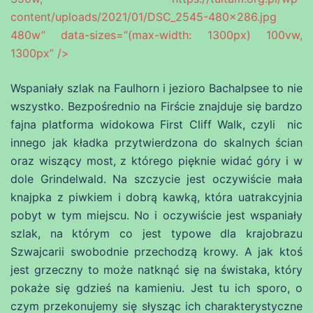
content/uploads/2021/01/DSC_2545-480×286.jpg
480w” data-sizes=”(max-width: 1300px) 100vw,
1300px” />
Wspaniały szlak na Faulhorn i jezioro Bachalpsee to nie
wszystko. Bezpośrednio na Firście znajduje się bardzo
fajna platforma widokowa First Cliff Walk, czyli nic
innego jak kładka przytwierdzona do skalnych ścian
oraz wiszący most, z którego pięknie widać góry i w
dole Grindelwald. Na szczycie jest oczywiście mała
knajpka z piwkiem i dobrą kawką, która uatrakcyjnia
pobyt w tym miejscu. No i oczywiście jest wspaniały
szlak, na którym co jest typowe dla krajobrazu
Szwajcarii swobodnie przechodzą krowy. A jak ktoś
jest grzeczny to może natknąć się na świstaka, który
pokaże się gdzieś na kamieniu. Jest tu ich sporo, o
czym przekonujemy się słysząc ich charakterystyczne