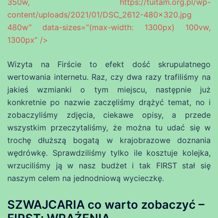
350w, https://tuitam.org.pl/wp-
content/uploads/2021/01/DSC_2612-480×320.jpg
480w” data-sizes=”(max-width: 1300px) 100vw,
1300px” />
Wizyta na Firście to efekt dość skrupulatnego
wertowania internetu. Raz, czy dwa razy trafiliśmy na
jakieś wzmianki o tym miejscu, następnie już
konkretnie po nazwie zaczęliśmy drążyć temat, no i
zobaczyliśmy zdjęcia, ciekawe opisy, a przede
wszystkim przeczytaliśmy, że można tu udać się w
trochę dłuższą bogatą w krajobrazowe doznania
wędrówkę. Sprawdziliśmy tylko ile kosztuje kolejka,
wrzuciliśmy ją w nasz budżet i tak FIRST stał się
naszym celem na jednodniową wycieczkę.
SZWAJCARIA co warto zobaczyć –