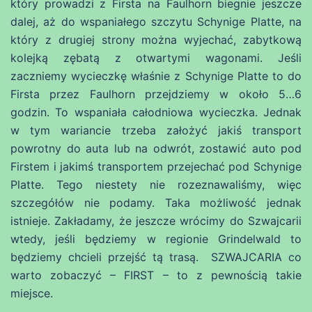
który prowadzi z Firsta na Faulhorn biegnie jeszcze
dalej, aż do wspaniałego szczytu Schynige Platte, na
który z drugiej strony można wyjechać, zabytkową
kolejką zębatą z otwartymi wagonami. Jeśli
zaczniemy wycieczkę właśnie z Schynige Platte to do
Firsta przez Faulhorn przejdziemy w około 5…6
godzin. To wspaniała całodniowa wycieczka. Jednak
w tym wariancie trzeba założyć jakiś transport
powrotny do auta lub na odwrót, zostawić auto pod
Firstem i jakimś transportem przejechać pod Schynige
Platte. Tego niestety nie rozeznawaliśmy, więc
szczegółów nie podamy. Taka możliwość jednak
istnieje. Zakładamy, że jeszcze wrócimy do Szwajcarii
wtedy, jeśli będziemy w regionie Grindelwald to
będziemy chcieli przejść tą trasą. SZWAJCARIA co
warto zobaczyć – FIRST – to z pewnością takie
miejsce.