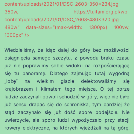
content/uploads/2021/01/DSC_2603-350×234.jpg
350w, https://tuitam.org.pl/wp-
content/uploads/2021/01/DSC_2603-480×320.jpg
480w” data-sizes=”(max-width: 1300px) 100vw,
1300px” />
Wiedzieliśmy, że idąc dalej do góry bez możliwości
osiągnięcia samego szczytu, z powodu braku czasu
już nie poprawimy sobie widoku na rozpościerającą
się tu panoramę. Dlatego zajmując tutaj wygodną
„lożę” na wielkim głazie delektowaliśmy się
krajobrazem i klimatem tego miejsca. O tej porze
ludzie zaczynali powoli schodzić w góry, więc nie było
już sensu drapać się do schroniska, tym bardziej że
stąd zaczynało się już dość spore podejście. Nie
uwierzycie, ale sporo ludzi wypożyczało przy stacji
rowery elektryczne, na których wjeżdżali na tą górę.