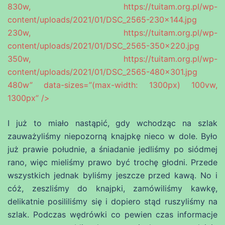
830w, https://tuitam.org.pl/wp-
content/uploads/2021/01/DSC_2565-230×144.jpg
230w, https://tuitam.org.pl/wp-
content/uploads/2021/01/DSC_2565-350×220.jpg
350w, https://tuitam.org.pl/wp-
content/uploads/2021/01/DSC_2565-480×301.jpg
480w” data-sizes=”(max-width: 1300px) 100vw,
1300px” />
I już to miało nastąpić, gdy wchodząc na szlak
zauważyliśmy niepozorną knajpkę nieco w dole. Było
już prawie południe, a śniadanie jedliśmy po siódmej
rano, więc mieliśmy prawo być trochę głodni. Przede
wszystkich jednak byliśmy jeszcze przed kawą. No i
cóż, zeszliśmy do knajpki, zamówiliśmy kawkę,
delikatnie posililiśmy się i dopiero stąd ruszyliśmy na
szlak. Podczas wędrówki co pewien czas informacje