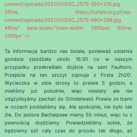
content/uploads/2021/01/DSC_2575-350×210.jpg
350w, https://tuitam.org.pl/wp-
content/uploads/2021/01/DSC_2575-480×288.jpg
480w” data-sizes=”(max-width: 1300px) 100vw,
1300px” />
Ta informacja bardzo nas bolała, ponieważ ostatnia
gondola zjeżdżała około 16:30 co w naszym
przypadku przekreślało dojście na sam Faulhorn.
Przejście na ten szczyt zajmuje z Firsta 2h20′.
Wycieczka w obie strony to prawie 5 godzin, a
mieliśmy już południe, więc niestety ale nie
zdążylibyśmy zjechać do Grindelwald. Prawie ze łzami
w oczach poddaliśmy się. Ale spokojnie, nie było tak
źle. Do jeziora Bachalpsee mamy 50 minut, więc tu z
pewnością dojdziemy. Powiedzieliśmy sobie, że
będziemy szli cały czas do przodu tak długo, aż