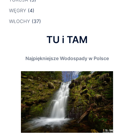
WĘGRY
(4)
WŁOCHY
(37)
TU i TAM
Najpiękniejsze Wodospady w Polsce