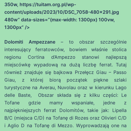
350w, https://tuitam.org.pl/wp-
content/uploads/2023/10/DSC_7058-480×291.jpg
480w” data-sizes=”(max-width: 1300px) 100vw,
1300px” />
Dolomiti Ampezzane
– to obszar szczególnie
interesujący ferratowców, bowiem właśnie stolica
regionu Cortina d’Ampezzo stanowi najlepszą
miejscówkę wypadową na dużą liczbę ferrat. Tutaj
również znajduje się bajkowa Przełęcz Giau – Passo
Giau, z której biorą początek piękne szlaki
turystyczne na Averau, Nuvolau oraz w kierunku Lago
delle Baste, Obszar składa się z kilku części: Le
Tofane gdzie mamy wspaniałe, jedne z
najpiękniejszych ferrat Dolomitów, takie jak: Lipella
B/C (miejsca C/D) na Tofanę di Rozes oraz Olivieri C/D
i Aglio D na Tofanę di Mezzo. Wyprowadzają one na