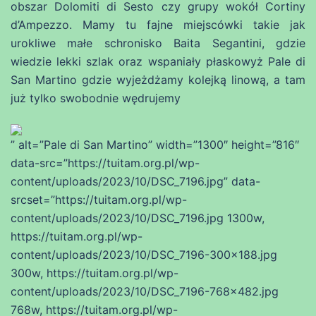
obszar Dolomiti di Sesto czy grupy wokół Cortiny
d’Ampezzo. Mamy tu fajne miejscówki takie jak
urokliwe małe schronisko Baita Segantini, gdzie
wiedzie lekki szlak oraz wspaniały płaskowyż Pale di
San Martino gdzie wyjeżdżamy kolejką linową, a tam
już tylko swobodnie wędrujemy
” alt=”Pale di San Martino” width=”1300″ height=”816″
data-src=”https://tuitam.org.pl/wp-
content/uploads/2023/10/DSC_7196.jpg” data-
srcset=”https://tuitam.org.pl/wp-
content/uploads/2023/10/DSC_7196.jpg 1300w,
https://tuitam.org.pl/wp-
content/uploads/2023/10/DSC_7196-300×188.jpg
300w, https://tuitam.org.pl/wp-
content/uploads/2023/10/DSC_7196-768×482.jpg
768w, https://tuitam.org.pl/wp-