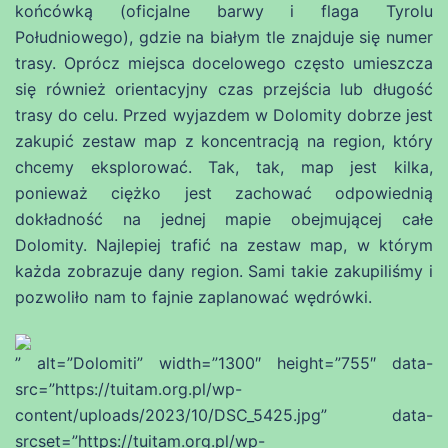
końcówką (oficjalne barwy i flaga Tyrolu
Południowego), gdzie na białym tle znajduje się numer
trasy. Oprócz miejsca docelowego często umieszcza
się również orientacyjny czas przejścia lub długość
trasy do celu. Przed wyjazdem w Dolomity dobrze jest
zakupić zestaw map z koncentracją na region, który
chcemy eksplorować. Tak, tak, map jest kilka,
ponieważ ciężko jest zachować odpowiednią
dokładność na jednej mapie obejmującej całe
Dolomity. Najlepiej trafić na zestaw map, w którym
każda zobrazuje dany region. Sami takie zakupiliśmy i
pozwoliło nam to fajnie zaplanować wędrówki.
” alt=”Dolomiti” width=”1300″ height=”755″ data-
src=”https://tuitam.org.pl/wp-
content/uploads/2023/10/DSC_5425.jpg” data-
srcset=”https://tuitam.org.pl/wp-