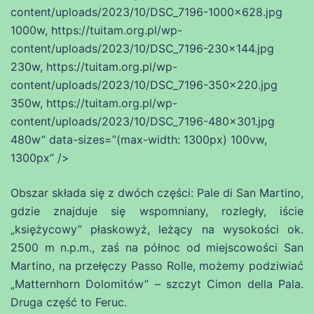
content/uploads/2023/10/DSC_7196-1000×628.jpg
1000w, https://tuitam.org.pl/wp-
content/uploads/2023/10/DSC_7196-230×144.jpg
230w, https://tuitam.org.pl/wp-
content/uploads/2023/10/DSC_7196-350×220.jpg
350w, https://tuitam.org.pl/wp-
content/uploads/2023/10/DSC_7196-480×301.jpg
480w” data-sizes=”(max-width: 1300px) 100vw,
1300px” />
Obszar składa się z dwóch części: Pale di San Martino,
gdzie znajduje się wspomniany, rozległy, iście
„księżycowy” płaskowyż, leżący na wysokości ok.
2500 m n.p.m., zaś na północ od miejscowości San
Martino, na przełęczy Passo Rolle, możemy podziwiać
„Matternhorn Dolomitów” – szczyt Cimon della Pala.
Druga część to Feruc.