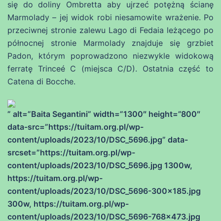
się do doliny Ombretta aby ujrzeć potężną ścianę
Marmolady – jej widok robi niesamowite wrażenie. Po
przeciwnej stronie zalewu Lago di Fedaia leżącego po
północnej stronie Marmolady znajduje się grzbiet
Padon, którym poprowadzono niezwykle widokową
ferratę Trinceé C (miejsca C/D). Ostatnia część to
Catena di Bocche.
” alt=”Baita Segantini” width=”1300″ height=”800″
data-src=”https://tuitam.org.pl/wp-
content/uploads/2023/10/DSC_5696.jpg” data-
srcset=”https://tuitam.org.pl/wp-
content/uploads/2023/10/DSC_5696.jpg 1300w,
https://tuitam.org.pl/wp-
content/uploads/2023/10/DSC_5696-300×185.jpg
300w, https://tuitam.org.pl/wp-
content/uploads/2023/10/DSC_5696-768×473.jpg