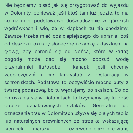
Nie będziemy pisać jak się przygotować do wyjazdu
w Dolomity, ponieważ jeśli ktoś tam już jedzie, to ma
co najmniej podstawowe doświadczenie w górskich
wędrówkach i wie, że w klapkach tu nie chodzimy.
Zawsze trzeba mieć coś cieplejszego do ubrania, coś
od deszczu, okulary słoneczne i czapkę z daszkiem na
głowę, aby chronić się od słońca, które w ładną
pogodę może dać się mocno odczuć, wodę
przynajmniej litr/osobę i kanapki jeśli chcemy
zaoszczędzić i nie korzystać z restauracji w
schroniskach. Podstawa to oczywiście mocne buty z
twardą podeszwą, bo tu wędrujemy po skałach. Co do
poruszania się w Dolomitach to trzymamy się tu dość
dobrze oznakowanych szlaków. Generalnie do
oznaczania tras w Dolomitach używa się białych tablic
lub naturalnych drewnianych ze strzałką wskazującą
kierunek marszu i czerwono-biało-czerwoną