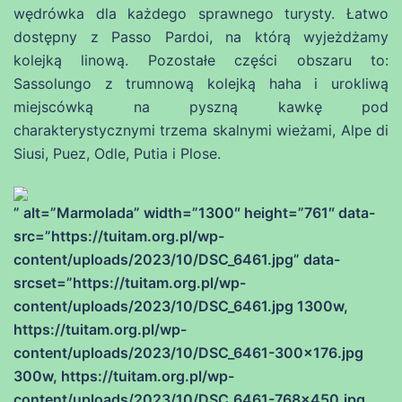
wędrówka dla każdego sprawnego turysty. Łatwo
dostępny z Passo Pardoi, na którą wyjeżdżamy
kolejką linową. Pozostałe części obszaru to:
Sassolungo z trumnową kolejką haha i urokliwą
miejscówką na pyszną kawkę pod
charakterystycznymi trzema skalnymi wieżami, Alpe di
Siusi, Puez, Odle, Putia i Plose.
” alt=”Marmolada” width=”1300″ height=”761″ data-
src=”https://tuitam.org.pl/wp-
content/uploads/2023/10/DSC_6461.jpg” data-
srcset=”https://tuitam.org.pl/wp-
content/uploads/2023/10/DSC_6461.jpg 1300w,
https://tuitam.org.pl/wp-
content/uploads/2023/10/DSC_6461-300×176.jpg
300w, https://tuitam.org.pl/wp-
content/uploads/2023/10/DSC_6461-768×450.jpg