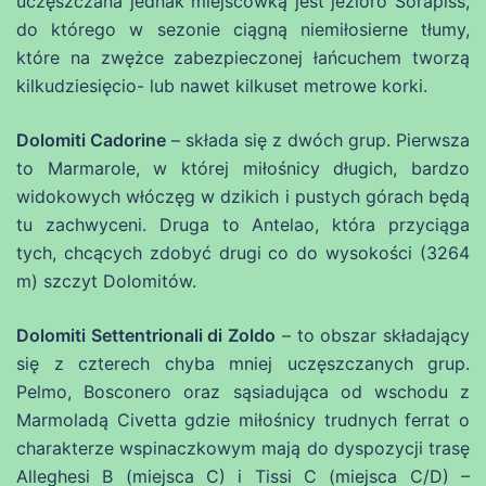
uczęszczana jednak miejscówką jest jezioro Sorapiss,
do którego w sezonie ciągną niemiłosierne tłumy,
które na zwężce zabezpieczonej łańcuchem tworzą
kilkudziesięcio- lub nawet kilkuset metrowe korki.
Dolomiti Cadorine
– składa się z dwóch grup. Pierwsza
to Marmarole, w której miłośnicy długich, bardzo
widokowych włóczęg w dzikich i pustych górach będą
tu zachwyceni. Druga to Antelao, która przyciąga
tych, chcących zdobyć drugi co do wysokości (3264
m) szczyt Dolomitów.
Dolomiti Settentrionali di Zoldo
– to obszar składający
się z czterech chyba mniej uczęszczanych grup.
Pelmo, Bosconero oraz sąsiadująca od wschodu z
Marmoladą Civetta gdzie miłośnicy trudnych ferrat o
charakterze wspinaczkowym mają do dyspozycji trasę
Alleghesi B (miejsca C) i Tissi C (miejsca C/D) –