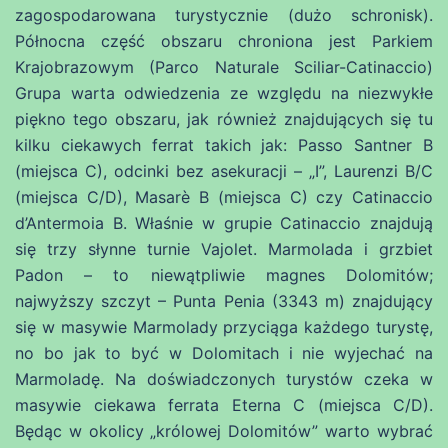
zagospodarowana turystycznie (dużo schronisk).
Północna część obszaru chroniona jest Parkiem
Krajobrazowym (Parco Naturale Sciliar-Catinaccio)
Grupa warta odwiedzenia ze względu na niezwykłe
piękno tego obszaru, jak również znajdujących się tu
kilku ciekawych ferrat takich jak: Passo Santner B
(miejsca C), odcinki bez asekuracji – „I”, Laurenzi B/C
(miejsca C/D), Masarè B (miejsca C) czy Catinaccio
d’Antermoia B. Właśnie w grupie Catinaccio znajdują
się trzy słynne turnie Vajolet. Marmolada i grzbiet
Padon – to niewątpliwie magnes Dolomitów;
najwyższy szczyt – Punta Penia (3343 m) znajdujący
się w masywie Marmolady przyciąga każdego turystę,
no bo jak to być w Dolomitach i nie wyjechać na
Marmoladę. Na doświadczonych turystów czeka w
masywie ciekawa ferrata Eterna C (miejsca C/D).
Będąc w okolicy „królowej Dolomitów” warto wybrać