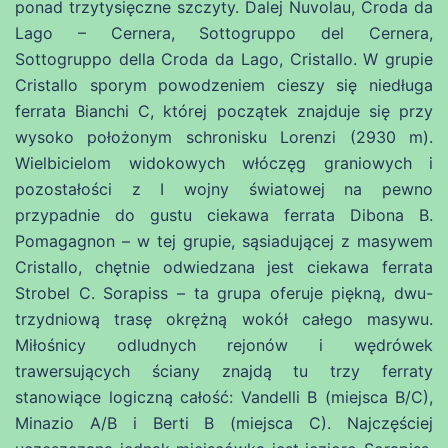
ponad trzytysięczne szczyty. Dalej Nuvolau, Croda da
Lago – Cernera, Sottogruppo del Cernera,
Sottogruppo della Croda da Lago, Cristallo. W grupie
Cristallo sporym powodzeniem cieszy się niedługa
ferrata Bianchi C, której początek znajduje się przy
wysoko położonym schronisku Lorenzi (2930 m).
Wielbicielom widokowych włóczęg graniowych i
pozostałości z I wojny światowej na pewno
przypadnie do gustu ciekawa ferrata Dibona B.
Pomagagnon – w tej grupie, sąsiadującej z masywem
Cristallo, chętnie odwiedzana jest ciekawa ferrata
Strobel C. Sorapiss – ta grupa oferuje piękną, dwu-
trzydniową trasę okrężną wokół całego masywu.
Miłośnicy odludnych rejonów i wędrówek
trawersujących ściany znajdą tu trzy ferraty
stanowiące logiczną całość: Vandelli B (miejsca B/C),
Minazio A/B i Berti B (miejsca C). Najczęściej