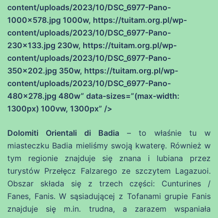
content/uploads/2023/10/DSC_6977-Pano-
1000×578.jpg 1000w, https://tuitam.org.pl/wp-
content/uploads/2023/10/DSC_6977-Pano-
230×133.jpg 230w, https://tuitam.org.pl/wp-
content/uploads/2023/10/DSC_6977-Pano-
350×202.jpg 350w, https://tuitam.org.pl/wp-
content/uploads/2023/10/DSC_6977-Pano-
480×278.jpg 480w” data-sizes=”(max-width:
1300px) 100vw, 1300px” />
Dolomiti Orientali di Badia
– to właśnie tu w
miasteczku Badia mieliśmy swoją kwaterę. Również w
tym regionie znajduje się znana i lubiana przez
turystów Przełęcz Falzarego ze szczytem Lagazuoi.
Obszar składa się z trzech części:
Cunturines /
Fanes,
Fanis.
W sąsiadującej z Tofanami grupie Fanis
znajduje się m.in. trudna, a zarazem wspaniała