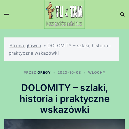
Przejdź
do
treści
Strona główna
»
DOLOMITY – szlaki, historia i
praktyczne wskazówki
PRZEZ
GREGY
2023-10-08
WŁOCHY
DOLOMITY – szlaki,
historia i praktyczne
wskazówki