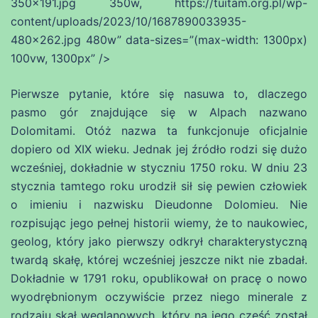
350×191.jpg 350w, https://tuitam.org.pl/wp-
content/uploads/2023/10/1687890033935-
480×262.jpg 480w” data-sizes=”(max-width: 1300px)
100vw, 1300px” />
Pierwsze pytanie, które się nasuwa to, dlaczego
pasmo gór znajdujące się w Alpach nazwano
Dolomitami. Otóż nazwa ta funkcjonuje oficjalnie
dopiero od XIX wieku. Jednak jej źródło rodzi się dużo
wcześniej, dokładnie w styczniu 1750 roku. W dniu 23
stycznia tamtego roku urodził sił się pewien człowiek
o imieniu i nazwisku Dieudonne Dolomieu. Nie
rozpisując jego pełnej historii wiemy, że to naukowiec,
geolog, który jako pierwszy odkrył charakterystyczną
twardą skałę, której wcześniej jeszcze nikt nie zbadał.
Dokładnie w 1791 roku, opublikował on pracę o nowo
wyodrębnionym oczywiście przez niego minerale z
rodzaju skał węglanowych. który na jego cześć został