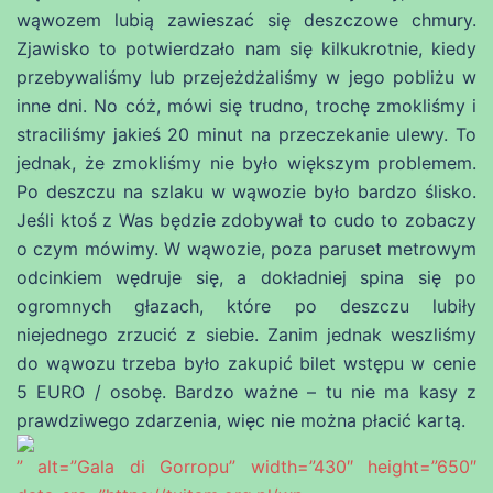
wąwozem lubią zawieszać się deszczowe chmury.
Zjawisko to potwierdzało nam się kilkukrotnie, kiedy
przebywaliśmy lub przejeżdżaliśmy w jego pobliżu w
inne dni. No cóż, mówi się trudno, trochę zmokliśmy i
straciliśmy jakieś 20 minut na przeczekanie ulewy. To
jednak, że zmokliśmy nie było większym problemem.
Po deszczu na szlaku w wąwozie było bardzo ślisko.
Jeśli ktoś z Was będzie zdobywał to cudo to zobaczy
o czym mówimy. W wąwozie, poza paruset metrowym
odcinkiem wędruje się, a dokładniej spina się po
ogromnych głazach, które po deszczu lubiły
niejednego zrzucić z siebie. Zanim jednak weszliśmy
do wąwozu trzeba było zakupić bilet wstępu w cenie
5 EURO / osobę. Bardzo ważne – tu nie ma kasy z
prawdziwego zdarzenia, więc nie można płacić kartą.
” alt=”Gala di Gorropu” width=”430″ height=”650″