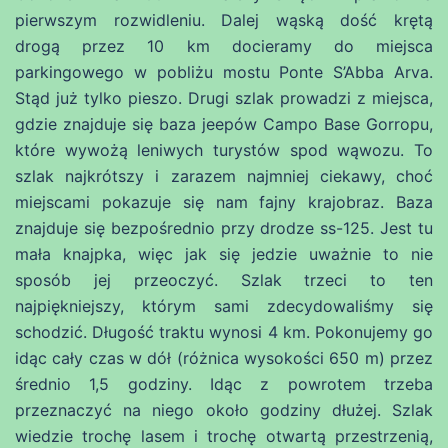
pierwszym rozwidleniu. Dalej wąską dość krętą
drogą przez 10 km docieramy do miejsca
parkingowego w pobliżu mostu Ponte S’Abba Arva.
Stąd już tylko pieszo. Drugi szlak prowadzi z miejsca,
gdzie znajduje się baza jeepów Campo Base Gorropu,
które wywożą leniwych turystów spod wąwozu. To
szlak najkrótszy i zarazem najmniej ciekawy, choć
miejscami pokazuje się nam fajny krajobraz. Baza
znajduje się bezpośrednio przy drodze ss-125. Jest tu
mała knajpka, więc jak się jedzie uważnie to nie
sposób jej przeoczyć. Szlak trzeci to ten
najpiękniejszy, którym sami zdecydowaliśmy się
schodzić. Długość traktu wynosi 4 km. Pokonujemy go
idąc cały czas w dół (różnica wysokości 650 m) przez
średnio 1,5 godziny. Idąc z powrotem trzeba
przeznaczyć na niego około godziny dłużej. Szlak
wiedzie trochę lasem i trochę otwartą przestrzenią,