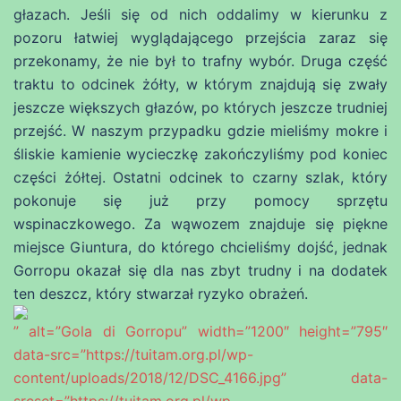
głazach. Jeśli się od nich oddalimy w kierunku z
pozoru łatwiej wyglądającego przejścia zaraz się
przekonamy, że nie był to trafny wybór. Druga część
traktu to odcinek żółty, w którym znajdują się zwały
jeszcze większych głazów, po których jeszcze trudniej
przejść. W naszym przypadku gdzie mieliśmy mokre i
śliskie kamienie wycieczkę zakończyliśmy pod koniec
części żółtej. Ostatni odcinek to czarny szlak, który
pokonuje się już przy pomocy sprzętu
wspinaczkowego. Za wąwozem znajduje się piękne
miejsce Giuntura, do którego chcieliśmy dojść, jednak
Gorropu okazał się dla nas zbyt trudny i na dodatek
ten deszcz, który stwarzał ryzyko obrażeń.
” alt=”Gola di Gorropu” width=”1200″ height=”795″
data-src=”https://tuitam.org.pl/wp-
content/uploads/2018/12/DSC_4166.jpg” data-