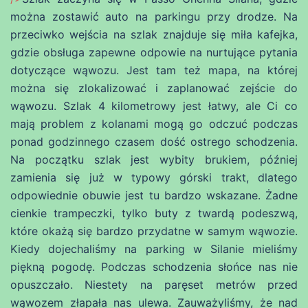
można zostawić auto na parkingu przy drodze. Na
przeciwko wejścia na szlak znajduje się miła kafejka,
gdzie obsługa zapewne odpowie na nurtujące pytania
dotyczące wąwozu. Jest tam też mapa, na której
można się zlokalizować i zaplanować zejście do
wąwozu. Szlak 4 kilometrowy jest łatwy, ale Ci co
mają problem z kolanami mogą go odczuć podczas
ponad godzinnego czasem dość ostrego schodzenia.
Na początku szlak jest wybity brukiem, później
zamienia się już w typowy górski trakt, dlatego
odpowiednie obuwie jest tu bardzo wskazane. Żadne
cienkie trampeczki, tylko buty z twardą podeszwą,
które okażą się bardzo przydatne w samym wąwozie.
Kiedy dojechaliśmy na parking w Silanie mieliśmy
piękną pogodę. Podczas schodzenia słońce nas nie
opuszczało. Niestety na paręset metrów przed
wąwozem złapała nas ulewa. Zauważyliśmy, że nad