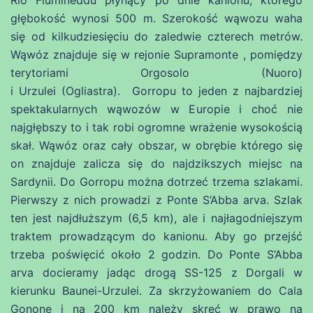
Rio Flumineddu płynący po dnie kanionu, którego
głębokość wynosi 500 m. Szerokość wąwozu waha
się od kilkudziesięciu do zaledwie czterech metrów.
Wąwóz znajduje się w rejonie Supramonte , pomiędzy
terytoriami Orgosolo (Nuoro)
i Urzulei (Ogliastra). Gorropu to jeden z najbardziej
spektakularnych wąwozów w Europie i choć nie
najgłębszy to i tak robi ogromne wrażenie wysokością
skał. Wąwóz oraz cały obszar, w obrębie którego się
on znajduje zalicza się do najdzikszych miejsc na
Sardynii. Do Gorropu można dotrzeć trzema szlakami.
Pierwszy z nich prowadzi z Ponte S’Abba arva. Szlak
ten jest najdłuższym (6,5 km), ale i najłagodniejszym
traktem prowadzącym do kanionu. Aby go przejść
trzeba poświęcić około 2 godzin. Do Ponte S’Abba
arva docieramy jadąc drogą SS-125 z Dorgali w
kierunku Baunei-Urzulei. Za skrzyżowaniem do Cala
Gonone i na 200 km należy skręć w prawo na