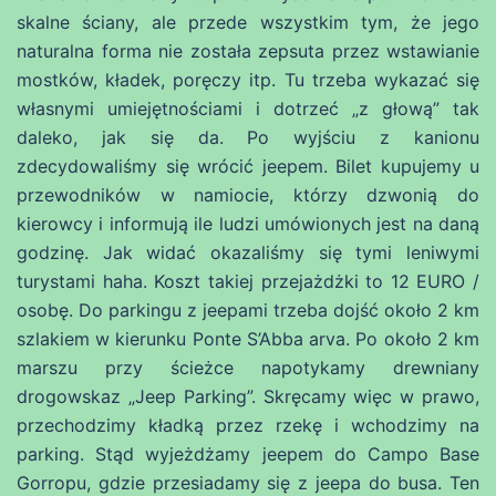
skalne ściany, ale przede wszystkim tym, że jego
naturalna forma nie została zepsuta przez wstawianie
mostków, kładek, poręczy itp. Tu trzeba wykazać się
własnymi umiejętnościami i dotrzeć „z głową” tak
daleko, jak się da. Po wyjściu z kanionu
zdecydowaliśmy się wrócić jeepem. Bilet kupujemy u
przewodników w namiocie, którzy dzwonią do
kierowcy i informują ile ludzi umówionych jest na daną
godzinę. Jak widać okazaliśmy się tymi leniwymi
turystami haha. Koszt takiej przejażdżki to 12 EURO /
osobę. Do parkingu z jeepami trzeba dojść około 2 km
szlakiem w kierunku Ponte S’Abba arva. Po około 2 km
marszu przy ścieżce napotykamy drewniany
drogowskaz „Jeep Parking”. Skręcamy więc w prawo,
przechodzimy kładką przez rzekę i wchodzimy na
parking. Stąd wyjeżdżamy jeepem do Campo Base
Gorropu, gdzie przesiadamy się z jeepa do busa. Ten