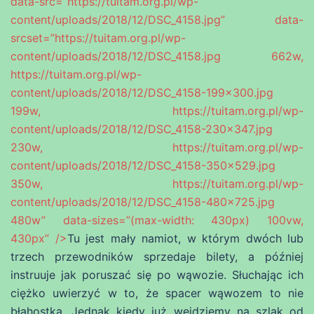
data-src=”https://tuitam.org.pl/wp-
content/uploads/2018/12/DSC_4158.jpg” data-
srcset=”https://tuitam.org.pl/wp-
content/uploads/2018/12/DSC_4158.jpg 662w,
https://tuitam.org.pl/wp-
content/uploads/2018/12/DSC_4158-199×300.jpg
199w, https://tuitam.org.pl/wp-
content/uploads/2018/12/DSC_4158-230×347.jpg
230w, https://tuitam.org.pl/wp-
content/uploads/2018/12/DSC_4158-350×529.jpg
350w, https://tuitam.org.pl/wp-
content/uploads/2018/12/DSC_4158-480×725.jpg
480w” data-sizes=”(max-width: 430px) 100vw,
430px” />
Tu jest mały namiot, w którym dwóch lub
trzech przewodników sprzedaje bilety, a później
instruuje jak poruszać się po wąwozie. Słuchając ich
ciężko uwierzyć w to, że spacer wąwozem to nie
błahostka. Jednak kiedy już wejdziemy na szlak od