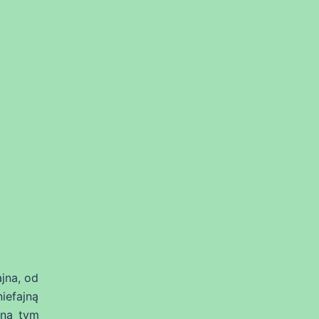
jna, od
iefajną
 na tym