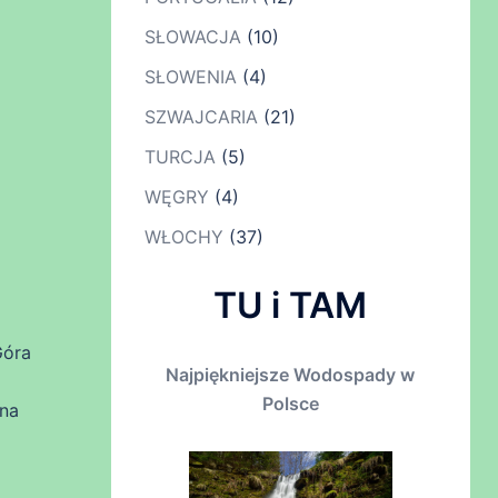
SŁOWACJA
(10)
SŁOWENIA
(4)
SZWAJCARIA
(21)
TURCJA
(5)
WĘGRY
(4)
WŁOCHY
(37)
TU i TAM
Góra
Najpiękniejsze Wodospady w
Polsce
żna