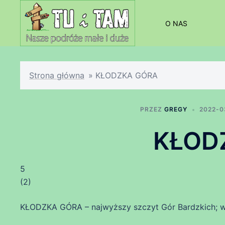
Przejdź
do
O NAS
treści
Strona główna
»
KŁODZKA GÓRA
PRZEZ
GREGY
2022-0
KŁOD
5
(
2
)
KŁODZKA GÓRA – najwyższy szczyt Gór Bardzkich; 