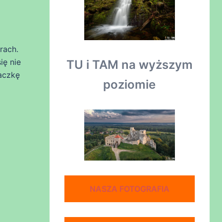
rach.
ię nie
TU i TAM na wyższym
aczkę
poziomie
NASZA FOTOGRAFIA