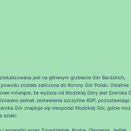
zlokalizowana jest na głównym grzbiecie Gór Bardzkich,
 powodu została zaliczona do Korony Gór Polski. Ostatnie
nowe mówiące, że wyższa od Kłodzkiej Góry jest Szeroka 
lizowano jednak zestawienia szczytów KGP, pozostawiając
eroka Gór znajduje się nieopodal Kłodzkiej Gór, gdzie mo
 szlaki:
 i prowadzi przez Szyndzielnię, Kostrę, Obszerną, Jedlak,