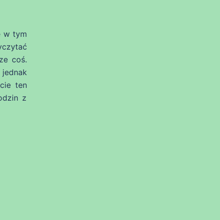
e w tym
yczytać
ze coś.
 jednak
cie ten
odzin z