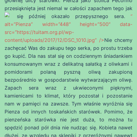
głównej ulicy starówki. Pienza jako stolica Pecorino
przesiąknięta jest niemal w całości zapachem tego jak
się później okazało przepysznego sera.
”
alt=”Pienza” width=”448″ height=”500″ data-
src=”https://tuitam.org.pl/wp-
content/uploads/2017/12/DSC_1010.jpg” />
Nie chcemy
zachęcać Was do zakupu tego serka, po prostu trzeba
go kupić. Dla nas stał się on codziennym śniadankiem
konsumowanym wraz z delikatną sałatką z oliwkami i
pomidorami polaną pyszną oliwą zakupioną
bezpośrednio w gospodarstwie wytwarzającym oliwę.
Zapach sera wraz z ukwieconymi pięknymi,
kamienicami to klimat, który pozostał i pozostanie
nam w pamięci na zawsze. Tym właśnie wyróżnia się
Pienza od innych toskańskich starówek. Pomimo, że
pienzeńska starówka nie jest duża, to można tu
spędzić ponad pół dnia nie nudząc się. Kobieta nawet
dłużej, ze względu na sklepiki z przeróżnymi nawewt