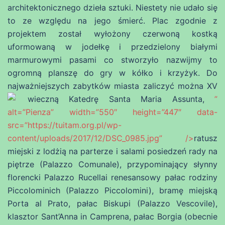
architektonicznego dzieła sztuki. Niestety nie udało się
to ze względu na jego śmierć. Plac zgodnie z
projektem został wyłożony czerwoną kostką
uformowaną w jodełkę i przedzielony białymi
marmurowymi pasami co stworzyło nazwijmy to
ogromną planszę do gry w kółko i krzyżyk. Do
najważniejszych zabytków miasta zaliczyć można XV
wieczną Katedrę Santa Maria Assunta,
”
alt=”Pienza” width=”550″ height=”447″ data-
src=”https://tuitam.org.pl/wp-
content/uploads/2017/12/DSC_0985.jpg” />
ratusz
miejski z lodżią na parterze i salami posiedzeń rady na
piętrze (Palazzo Comunale), przypominający słynny
florencki Palazzo Rucellai renesansowy pałac rodziny
Piccolominich (Palazzo Piccolomini), bramę miejską
Porta al Prato, pałac Biskupi (Palazzo Vescovile),
klasztor Sant’Anna in Camprena, pałac Borgia (obecnie