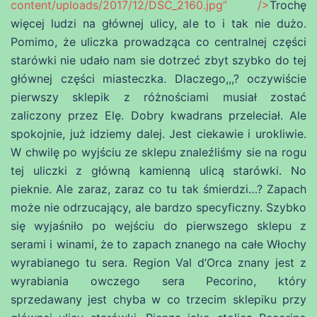
content/uploads/2017/12/DSC_2160.jpg” />
Trochę
więcej ludzi na głównej ulicy, ale to i tak nie dużo.
Pomimo, że uliczka prowadząca co centralnej części
starówki nie udało nam sie dotrzeć zbyt szybko do tej
głównej części miasteczka. Dlaczego,,,? oczywiście
pierwszy sklepik z różnościami musiał zostać
zaliczony przez Elę. Dobry kwadrans przeleciał. Ale
spokojnie, już idziemy dalej. Jest ciekawie i urokliwie.
W chwilę po wyjściu ze sklepu znaleźliśmy sie na rogu
tej uliczki z główną kamienną ulicą starówki. No
pieknie. Ale zaraz, zaraz co tu tak śmierdzi…? Zapach
może nie odrzucający, ale bardzo specyficzny. Szybko
się wyjaśniło po wejściu do pierwszego sklepu z
serami i winami, że to zapach znanego na całe Włochy
wyrabianego tu sera. Region Val d’Orca znany jest z
wyrabiania owczego sera Pecorino, który
sprzedawany jest chyba w co trzecim sklepiku przy