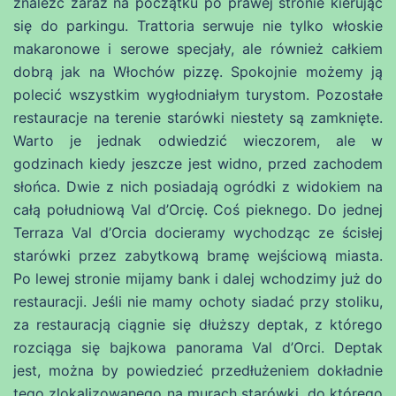
znaleźć zaraz na początku po prawej stronie kierując
się do parkingu. Trattoria serwuje nie tylko włoskie
makaronowe i serowe specjały, ale również całkiem
dobrą jak na Włochów pizzę. Spokojnie możemy ją
polecić wszystkim wygłodniałym turystom. Pozostałe
restauracje na terenie starówki niestety są zamknięte.
Warto je jednak odwiedzić wieczorem, ale w
godzinach kiedy jeszcze jest widno, przed zachodem
słońca. Dwie z nich posiadają ogródki z widokiem na
całą południową Val d’Orcię. Coś pieknego. Do jednej
Terraza Val d’Orcia docieramy wychodząc ze ścisłej
starówki przez zabytkową bramę wejściową miasta.
Po lewej stronie mijamy bank i dalej wchodzimy już do
restauracji. Jeśli nie mamy ochoty siadać przy stoliku,
za restauracją ciągnie się dłuższy deptak, z którego
rozciąga się bajkowa panorama Val d’Orci. Deptak
jest, można by powiedzieć przedłużeniem dokładnie
tego zlokalizowanego na murach starówki, do którego