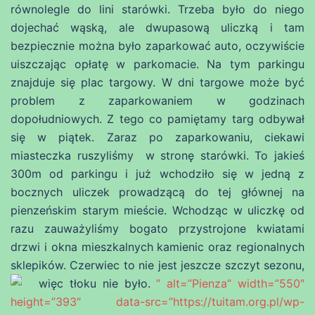
równolegle do lini starówki. Trzeba było do niego
dojechać wąską, ale dwupasową uliczką i tam
bezpiecznie można było zaparkować auto, oczywiście
uiszczając opłatę w parkomacie. Na tym parkingu
znajduje się plac targowy. W dni targowe może być
problem z zaparkowaniem w godzinach
dopołudniowych. Z tego co pamiętamy targ odbywał
się w piątek. Zaraz po zaparkowaniu, ciekawi
miasteczka ruszyliśmy w stronę starówki. To jakieś
300m od parkingu i już wchodziło się w jedną z
bocznych uliczek prowadzącą do tej głównej na
pienzeńskim starym mieście. Wchodząc w uliczkę od
razu zauważyliśmy bogato przystrojone kwiatami
drzwi i okna mieszkalnych kamienic oraz regionalnych
sklepików. Czerwiec to nie jest jeszcze szczyt sezonu,
więc tłoku nie było.
” alt=”Pienza” width=”550″
height=”393″ data-src=”https://tuitam.org.pl/wp-