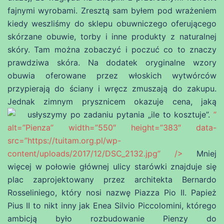
fajnymi wyrobami. Zresztą sam byłem pod wrażeniem
kiedy weszliśmy do sklepu obuwniczego oferującego
skórzane obuwie, torby i inne produkty z naturalnej
skóry. Tam można zobaczyć i poczuć co to znaczy
prawdziwa skóra. Na dodatek oryginalne wzory
obuwia oferowane przez włoskich wytwórców
przypierają do ściany i wręcz zmuszają do zakupu.
Jednak zimnym prysznicem okazuje cena, jaką
usłyszymy po zadaniu pytania „ile to kosztuje”.
”
alt=”Pienza” width=”550″ height=”383″ data-
src=”https://tuitam.org.pl/wp-
content/uploads/2017/12/DSC_2132.jpg” />
Mniej
więcej w połowie głównej ulicy starówki znajduje się
plac zaprojektowany przez architekta Bernardo
Rosseliniego, który nosi nazwę Piazza Pio II. Papież
Pius II to nikt inny jak Enea Silvio Piccolomini, którego
ambicją było rozbudowanie Pienzy do