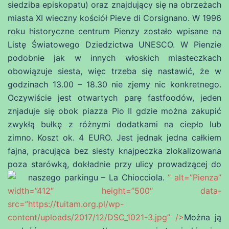
siedziba episkopatu) oraz znajdujący się na obrzeżach
miasta XI wieczny kościół Pieve di Corsignano. W 1996
roku historyczne centrum Pienzy zostało wpisane na
Listę Światowego Dziedzictwa UNESCO. W Pienzie
podobnie jak w innych włoskich miasteczkach
obowiązuje siesta, więc trzeba się nastawić, że w
godzinach 13.00 – 18.30 nie zjemy nic konkretnego.
Oczywiście jest otwartych parę fastfoodów, jeden
znjaduje się obok piazza Pio II gdzie można zakupić
zwykłą bułkę z różnymi dodatkami na ciepło lub
zimno. Koszt ok. 4 EURO. Jest jednak jedna całkiem
fajna, pracująca bez siesty knajpeczka zlokalizowana
poza starówką, dokładnie przy ulicy prowadzącej do
naszego parkingu – La Chiocciola.
” alt=”Pienza”
width=”412″ height=”500″ data-
src=”https://tuitam.org.pl/wp-
content/uploads/2017/12/DSC_1021-3.jpg” />
Można ją