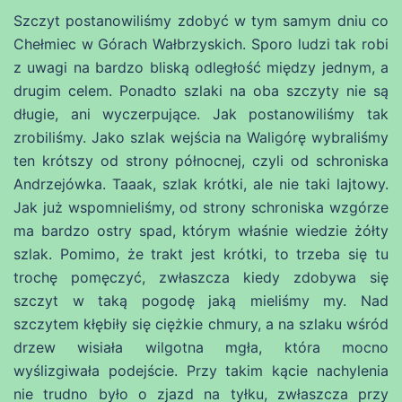
Szczyt postanowiliśmy zdobyć w tym samym dniu co
Chełmiec w Górach Wałbrzyskich. Sporo ludzi tak robi
z uwagi na bardzo bliską odległość między jednym, a
drugim celem. Ponadto szlaki na oba szczyty nie są
długie, ani wyczerpujące. Jak postanowiliśmy tak
zrobiliśmy. Jako szlak wejścia na Waligórę wybraliśmy
ten krótszy od strony północnej, czyli od schroniska
Andrzejówka. Taaak, szlak krótki, ale nie taki lajtowy.
Jak już wspomnieliśmy, od strony schroniska wzgórze
ma bardzo ostry spad, którym właśnie wiedzie żółty
szlak. Pomimo, że trakt jest krótki, to trzeba się tu
trochę pomęczyć, zwłaszcza kiedy zdobywa się
szczyt w taką pogodę jaką mieliśmy my. Nad
szczytem kłębiły się ciężkie chmury, a na szlaku wśród
drzew wisiała wilgotna mgła, która mocno
wyślizgiwała podejście. Przy takim kącie nachylenia
nie trudno było o zjazd na tyłku, zwłaszcza przy