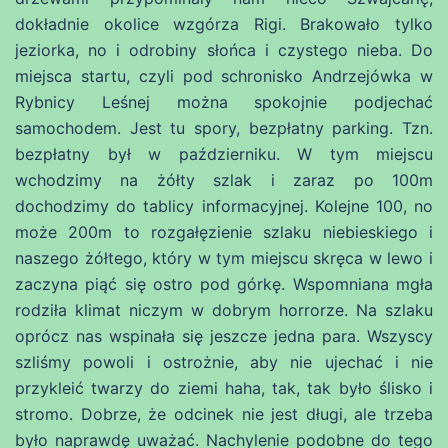
dokładnie okolice wzgórza Rigi. Brakowało tylko
jeziorka, no i odrobiny słońca i czystego nieba. Do
miejsca startu, czyli pod schronisko Andrzejówka w
Rybnicy Leśnej można spokojnie podjechać
samochodem. Jest tu spory, bezpłatny parking. Tzn.
bezpłatny był w październiku. W tym miejscu
wchodzimy na żółty szlak i zaraz po 100m
dochodzimy do tablicy informacyjnej. Kolejne 100, no
może 200m to rozgałęzienie szlaku niebieskiego i
naszego żółtego, który w tym miejscu skręca w lewo i
zaczyna piąć się ostro pod górkę. Wspomniana mgła
rodziła klimat niczym w dobrym horrorze. Na szlaku
oprócz nas wspinała się jeszcze jedna para. Wszyscy
szliśmy powoli i ostrożnie, aby nie ujechać i nie
przykleić twarzy do ziemi haha, tak, tak było ślisko i
stromo. Dobrze, że odcinek nie jest długi, ale trzeba
było naprawdę uważać. Nachylenie podobne do tego