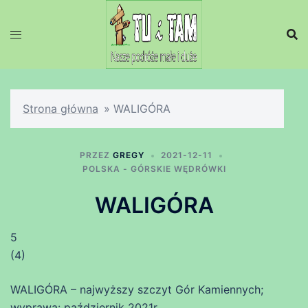
Przejdź
do
treści
Strona główna
»
WALIGÓRA
PRZEZ
GREGY
2021-12-11
POLSKA - GÓRSKIE WĘDRÓWKI
WALIGÓRA
5
(
4
)
WALIGÓRA – najwyższy szczyt Gór Kamiennych;
wyprawa: październik 2021r