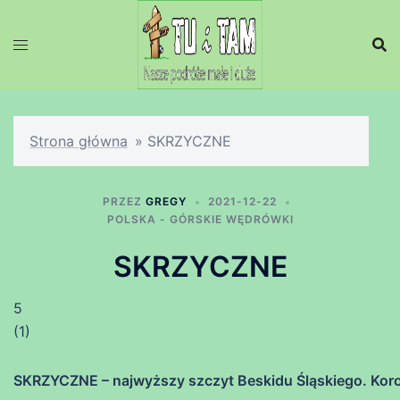
Przejdź
do
treści
Strona główna
»
SKRZYCZNE
PRZEZ
GREGY
2021-12-22
POLSKA - GÓRSKIE WĘDRÓWKI
SKRZYCZNE
5
(
1
)
SKRZYCZNE – najwyższy szczyt Beskidu Śląskiego. Koron